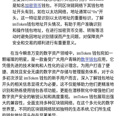
是知名
加密货币
钱包，不同区块链网络下其钱包地
址开头有别，如在以太坊网络，地址通常以“0x”开
头，这一特征是识别以太坊地址的重要标识，了解
imToken钱包地址开头情况，有助于用户准确识别
和操作钱包地址，在进行加密货币交易、转账等活
动时避免因地址识别错误而产生问题，对保障资产
安全和交易的顺利进行有重要意义。
在当今瞬息万变的数字资产领域中，imToken 钱包宛如一
颗璀璨的明星，是一款备受广大用户青睐的
数字钱包
应用，它
凭借先进的技术架构和人性化的设计理念，为用户打造了便
捷、高效且安全无虞的数字资产存储与管理服务体系，对于众
多初次涉足 imToken 钱包的新手用户而言，深入了解钱包地址
开头的相关信息显得尤为必要，这不仅能够助力他们更精准地
识别和熟练使用钱包各项功能，更能在潜移默化中增强他们对
数字资产安全的敏锐认知和高度重视。 imToken 钱包展现出强
大的兼容性，全面支持多种区块链网络，在这个多元化的数字
世界里，不同的区块链网络犹如独特的生态系统,它们所生成
的钱包地址开头存在显著差异。