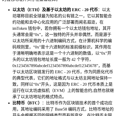
以太坊（ETH）及基于以太坊的 ERC - 20 代币
：以太
坊堪称目前全球最为知名的公有链之一，它以其智能合
约功能和去中心化应用的广泛部署而闻名遐迩，在
imToken 钱包中，若你拥有一个以太坊钱包地址，其开
头通常会是“0x”，这一独特的开头并非偶然，而是源于
以太坊所采用的十六进制编码方式，在计算机科学的编
码规则里，“0x”是十六进制的标准前缀标识，其作用在
于清晰明确地表示这是一个十六进制的数值，以“0x”开
头的以太坊钱包地址长度一般为 42 个字符，
0x1234567890abcdef1234567890abcdef12345678”，而基
于以太坊区块链发行的 ERC - 20 代币，作为同质化代币
的典型代表，它们的地址格式与以太坊主网地址保持一
致，同样以“0x”开头，这是因为 ERC - 20 代币本质上是
运行在以太坊虚拟机（EVM）上的智能合约,自然也就继
承了以太坊地址的格式特点。
比特币（BTC）
：比特币作为区块链技术的首个成功应
用，其地址编码采用了 Base58 编码方式，比特币地址的
开头会根据不同的网络类型而有所变化，在比特币主网