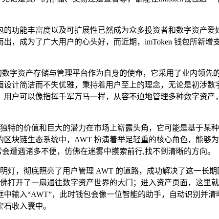
的功能丰富度以及可扩展性已然成为众多投资者和数字资产爱好者密
，成为了广大用户的心头好，而近期，imToken 钱包所新增
全可靠的数字资产存储与管理平台作为自身的使命，它采用了业内领
面设计简洁而不失优雅，秉持着用户至上的理念，无论是初涉数
 钱包，用户可以像指挥千军万马一样，从容不迫地管理多种数字
以其独特的价值和巨大的潜力在市场上崭露头角，它可能是基于某
区块链生态系统中，AWT 扮演着举足轻重的核心角色，能够
常会遭遇诸多不便，仿佛在迷雾中摸索前行,找不到清晰的方向。
犹如一盏明灯，彻底照亮了用户管理 AWT 的道路，成功解决了这
钱包应用程序，仿佛打开了一扇通往数字资产世界的大门；进入资产页面
中输入“AWT”，此时钱包会像一位智能的助手，自动识别并
的宝石收入囊中。