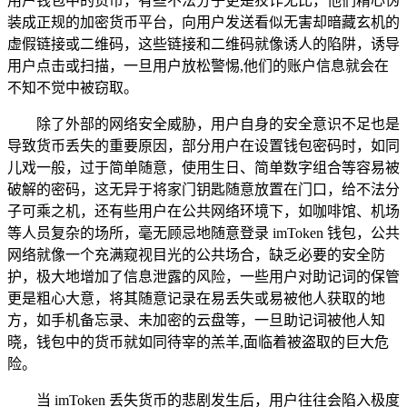
用户钱包中的货币，有些不法分子更是狡诈无比，他们精心伪
装成正规的加密货币平台，向用户发送看似无害却暗藏玄机的
虚假链接或二维码，这些链接和二维码就像诱人的陷阱，诱导
用户点击或扫描，一旦用户放松警惕,他们的账户信息就会在
不知不觉中被窃取。
除了外部的网络安全威胁，用户自身的安全意识不足也是
导致货币丢失的重要原因，部分用户在设置钱包密码时，如同
儿戏一般，过于简单随意，使用生日、简单数字组合等容易被
破解的密码，这无异于将家门钥匙随意放置在门口，给不法分
子可乘之机，还有些用户在公共网络环境下，如咖啡馆、机场
等人员复杂的场所，毫无顾忌地随意登录 imToken 钱包，公共
网络就像一个充满窥视目光的公共场合，缺乏必要的安全防
护，极大地增加了信息泄露的风险，一些用户对助记词的保管
更是粗心大意，将其随意记录在易丢失或易被他人获取的地
方，如手机备忘录、未加密的云盘等，一旦助记词被他人知
晓，钱包中的货币就如同待宰的羔羊,面临着被盗取的巨大危
险。
当 imToken 丢失货币的悲剧发生后，用户往往会陷入极度