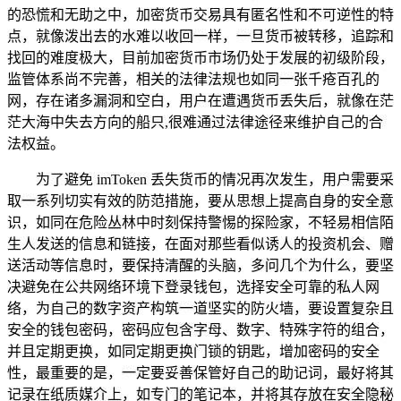
的恐慌和无助之中，加密货币交易具有匿名性和不可逆性的特
点，就像泼出去的水难以收回一样，一旦货币被转移，追踪和
找回的难度极大，目前加密货币市场仍处于发展的初级阶段，
监管体系尚不完善，相关的法律法规也如同一张千疮百孔的
网，存在诸多漏洞和空白，用户在遭遇货币丢失后，就像在茫
茫大海中失去方向的船只,很难通过法律途径来维护自己的合
法权益。
为了避免 imToken 丢失货币的情况再次发生，用户需要采
取一系列切实有效的防范措施，要从思想上提高自身的安全意
识，如同在危险丛林中时刻保持警惕的探险家，不轻易相信陌
生人发送的信息和链接，在面对那些看似诱人的投资机会、赠
送活动等信息时，要保持清醒的头脑，多问几个为什么，要坚
决避免在公共网络环境下登录钱包，选择安全可靠的私人网
络，为自己的数字资产构筑一道坚实的防火墙，要设置复杂且
安全的钱包密码，密码应包含字母、数字、特殊字符的组合，
并且定期更换，如同定期更换门锁的钥匙，增加密码的安全
性，最重要的是，一定要妥善保管好自己的助记词，最好将其
记录在纸质媒介上，如专门的笔记本，并将其存放在安全隐秘