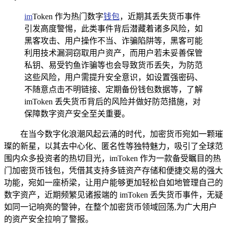
im
Token 作为热门数字
钱包
，近期其丢失货币事件
引发高度警惕，此类事件背后潜藏着诸多风险，如
黑客攻击、用户操作不当、诈骗陷阱等，黑客可能
利用技术漏洞窃取用户资产，而用户若未妥善保管
私钥、易受钓鱼诈骗等也会导致货币丢失，为防范
这些风险，用户需提升安全意识，如设置强密码、
不随意点击不明链接、定期备份钱包数据等，了解
imToken 丢失货币背后的风险并做好防范措施，对
保障数字资产安全至关重要。
在当今数字化浪潮风起云涌的时代，加密货币宛如一颗璀
璨的新星，以其去中心化、匿名性等独特魅力，吸引了全球范
围内众多投资者的热切目光，imToken 作为一款备受瞩目的热
门加密货币钱包，凭借其支持多链资产存储和便捷交易的强大
功能，宛如一座桥梁，让用户能够更加轻松自如地管理自己的
数字资产，近期频繁见诸报端的 imToken 丢失货币事件，无疑
如同一记响亮的警钟，在整个加密货币领域回荡,为广大用户
的资产安全拉响了警报。