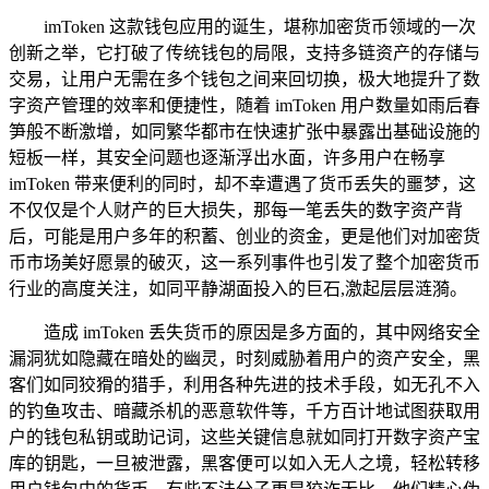
imToken 这款钱包应用的诞生，堪称加密货币领域的一次
创新之举，它打破了传统钱包的局限，支持多链资产的存储与
交易，让用户无需在多个钱包之间来回切换，极大地提升了数
字资产管理的效率和便捷性，随着 imToken 用户数量如雨后春
笋般不断激增，如同繁华都市在快速扩张中暴露出基础设施的
短板一样，其安全问题也逐渐浮出水面，许多用户在畅享
imToken 带来便利的同时，却不幸遭遇了货币丢失的噩梦，这
不仅仅是个人财产的巨大损失，那每一笔丢失的数字资产背
后，可能是用户多年的积蓄、创业的资金，更是他们对加密货
币市场美好愿景的破灭，这一系列事件也引发了整个加密货币
行业的高度关注，如同平静湖面投入的巨石,激起层层涟漪。
造成 imToken 丢失货币的原因是多方面的，其中网络安全
漏洞犹如隐藏在暗处的幽灵，时刻威胁着用户的资产安全，黑
客们如同狡猾的猎手，利用各种先进的技术手段，如无孔不入
的钓鱼攻击、暗藏杀机的恶意软件等，千方百计地试图获取用
户的钱包私钥或助记词，这些关键信息就如同打开数字资产宝
库的钥匙，一旦被泄露，黑客便可以如入无人之境，轻松转移