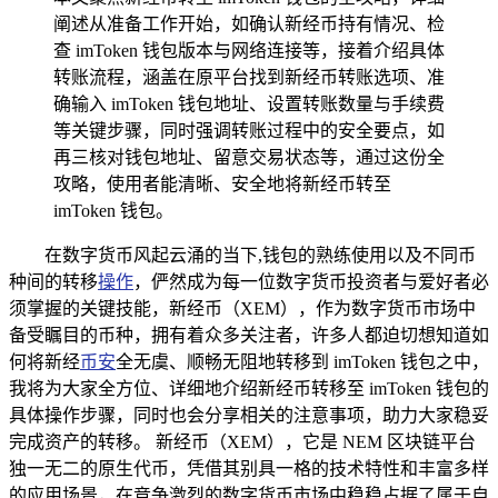
阐述从准备工作开始，如确认新经币持有情况、检
查 imToken 钱包版本与网络连接等，接着介绍具体
转账流程，涵盖在原平台找到新经币转账选项、准
确输入 imToken 钱包地址、设置转账数量与手续费
等关键步骤，同时强调转账过程中的安全要点，如
再三核对钱包地址、留意交易状态等，通过这份全
攻略，使用者能清晰、安全地将新经币转至
imToken 钱包。
在数字货币风起云涌的当下,钱包的熟练使用以及不同币
种间的转移
操作
，俨然成为每一位数字货币投资者与爱好者必
须掌握的关键技能，新经币（XEM），作为数字货币市场中
备受瞩目的币种，拥有着众多关注者，许多人都迫切想知道如
何将新经
币安
全无虞、顺畅无阻地转移到 imToken 钱包之中，
我将为大家全方位、详细地介绍新经币转移至 imToken 钱包的
具体操作步骤，同时也会分享相关的注意事项，助力大家稳妥
完成资产的转移。 新经币（XEM），它是 NEM 区块链平台
独一无二的原生代币，凭借其别具一格的技术特性和丰富多样
的应用场景，在竞争激烈的数字货币市场中稳稳占据了属于自