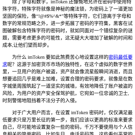
除了字母和数字，imToken 还慷慨地允许在密码中使用特
殊字符，特殊字符就像是神秘的魔法锁，为密码上了一道更加
坚固的保险，像“!@#$%^&*”等特殊字符，它们游离于字母和
数字的常规范畴之外，进一步拓展了密码的字符集，黑客在试
图破解包含特殊字符的密码时，就如同面对一个错综复杂的谜
题，需要考虑更多的可能性，这无疑大大增加了破解的时间和
成本,让他们望而却步。
为什么 imToken 要如此煞费苦心地设置这样的
密码最低要
求
呢？这源于加密货币市场的独特性，在这个虚拟的数字世界
里，一旦用户的账户被盗，资产就会像流星般瞬间消逝，而且
想要追回几乎是难上加难，设置合理的密码要求，就像是在数
字城堡周围筑起了一道坚实的城墙，有效地降低了账户被盗的
风险，为用户的资产安全保驾护航，它宛如一位忠诚的卫士,
时刻警惕地阻挡着不法分子的入侵。
对于广大用户而言，在设置 imToken 密码时，仅仅满足最
低要求只是万里长征的第一步，我们应该以更高的标准来要求
自己，尽可能地设置复杂一些的密码，千万不要使用与个人信
息相关的简单密码，比如生日、电话号码等，这些看似平常的