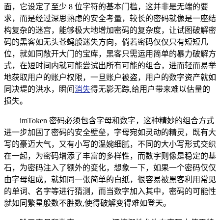
面，它设定了至少 8 位字符的基本门槛，这并非是无端的要
求，而是经过深思熟虑的安全考量，较长的密码就像是一座结
构复杂的迷宫，能够极大地增加密码的复杂度，让试图破解密
码的黑客如无头苍蝇般迷失方向，倘若密码仅仅只有短短几
位，就如同敞开大门的宝库，黑客只需运用简单的暴力破解方
式，在短时间内就可能尝试出所有可能的组合，进而轻而易举
地获取用户的账户权限，一旦账户被盗，用户的数字资产就如
同决堤的洪水，瞬间
消失
得无影无踪,给用户带来难以估量的
损失。
imToken 密码必须包含字母和数字，这种精妙的组合方式
进一步加固了密码的安全壁垒，字母宛如灵动的精灵，既有大
写的豪迈大气，又有小写的温婉细腻，不同的大小写形式交织
在一起，为密码增添了丰富的多样性，而数字则像是稳定的基
石，为密码注入了额外的变化，想象一下，如果一个密码仅仅
由字母组成，就如同一张简单的白纸，很容易被黑客利用常见
的单词、名字等进行猜测，而当数字加入其中，密码的可能性
就如同繁星般数不胜数,使得破解变得难如登天。