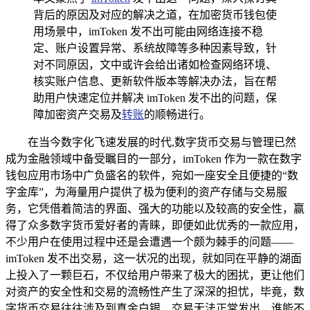
背后的原因及对应的解决之道，在加密货币钱包使
用场景中，imToken 发不出可能由网络连接不稳
定、账户设置异常、系统故障等多种因素导致，针
对不同原因，文中或许会给出诸如检查网络环境、
核实账户信息、更新软件版本等解决办法，旨在帮
助用户快速定位并解决 imToken 发不出的问题，保
障加密资产交易及
转账
的顺畅进行。
在当今数字化飞速发展的时代,数字货币交易与管理已然
成为金融领域中备受瞩目的一部分，imToken 作为一款在数字
钱包应用市场中广负盛名的软件，宛如一座安全且便捷的“数
字金库”，为海量用户提供了极为便利的资产存储与交易服
务，它凭借着简洁的界面、强大的功能以及较高的安全性，赢
得了众多数字货币爱好者的青睐，即便如此优秀的一款应用，
不少用户在使用过程中还是会遭遇一个颇为棘手的问题——
imToken 发不出交易，这一状况的出现，就如同在平静的湖面
上投入了一颗巨石，不仅给用户带来了极大的困扰，更让他们
对资产的安全性和交易的流畅性产生了深深的担忧，毕竟，数
字货币交易往往涉及到真金白银，交易无法正常发出，谁能不