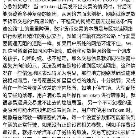
心急如焚呢？ 当 imToken 出现发不出交易的情况时，背后可
能隐藏着多种复杂的原因，从网络方面来剖析，网络就像是数
字货币交易的“高速公路”，不稳定的网络连接无疑是这条“高
速公路”上的重重障碍，数字货币交易的本质是与区块链网络
进行频繁且精准的数据交互，就如同车辆在高速公路上行驶需
要畅通无阻的道路一样，如果用户所处的网络环境不佳，Wi-
Fi 信号微弱得如同风中残烛，或者移动数据网络像一个调皮
的孩子，时断时续、极不稳定，那么交易信息就如同在迷雾中
迷失方向的船只，无法及时准确地传输到区块链网络，这种情
况在一些偏远地区表现得尤为明显，那些地方网络基础设施建
设相对滞后，信号覆盖宛如星星点点的烛光，十分微弱；又或
者在一些信号覆盖较差的室内场所，如地下停车场、大型商场
的某些角落等，用户满心欢喜地操作 imToken 进行转账时，就
很容易遭遇交易发不出去的尴尬局面。 另一个不可忽视的重
要原因可能出在钱包的设置问题上，用户在使用 imToken 时，
就像是在驾驶一辆精密的汽车，每一个设置参数都可能影响到
车辆的正常行驶，如果没有正确设置相关参数，例如手续费设
置过低，就好比给汽车加了劣质的燃油，交易可能无法被矿工