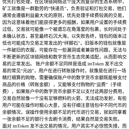
优先打包处理，在区块链网络这个庞大而复杂的生态系统中，
矿工就像是一群勤劳的“快递员”，负责验证和打包交易，他们
通常会遵循利益最大化的原则，优先处理手续费较高的交易，
因为这意味着他们能获得更多的报酬，如果用户设置的手续费
过低，交易就可能像一个被遗忘在角落里的包裹，长时间处于
未确认状态，甚至最终石沉大海，以失败告终，钱包的版本过
低也可能成为交易正常发出的“绊脚石”，旧版本的钱包就像是
一件破旧的衣服，可能存在一些漏洞或者兼容性问题，无法与
不断更新的区块链网络和数字货币生态完美适配，从而影响交
易的正常发出。 账户余额不足同样是造成 imToken 发不出交
易的常见“元凶”，用户在进行转账操作时，就像是在进行一场
精打细算的购物，需要确保账户中的数字货币余额既能够支付
商品的价格（转账金额），又能够支付购物的“运费”（手续
费），如果账户中的数字货币余额不足以支付这两部分费用，
交易自然就像一个没有足够燃料的火箭，无法成功发射，有些
用户可能在操作时粗心大意，没有仔细注意钱包中不同代币的
余额情况，误操作使用余额不足的代币进行交易，就如同拿着
一张余额不足的银行卡去刷卡消费，结果自然是交易失败。
面对 imToken 发不出交易的情况，用户其实不必惊慌失措，而