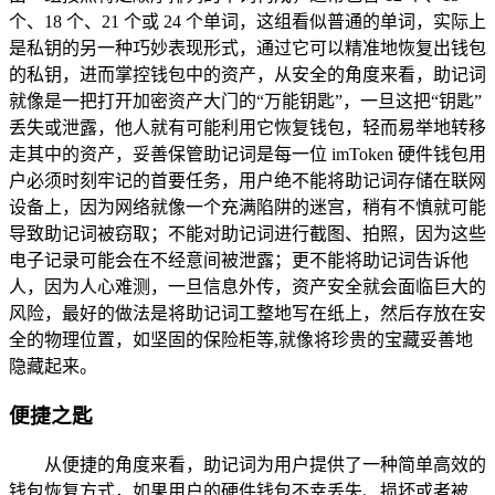
个、18 个、21 个或 24 个单词，这组看似普通的单词，实际上
是私钥的另一种巧妙表现形式，通过它可以精准地恢复出钱包
的私钥，进而掌控钱包中的资产，从安全的角度来看，助记词
就像是一把打开加密资产大门的“万能钥匙”，一旦这把“钥匙”
丢失或泄露，他人就有可能利用它恢复钱包，轻而易举地转移
走其中的资产，妥善保管助记词是每一位 imToken 硬件钱包用
户必须时刻牢记的首要任务，用户绝不能将助记词存储在联网
设备上，因为网络就像一个充满陷阱的迷宫，稍有不慎就可能
导致助记词被窃取；不能对助记词进行截图、拍照，因为这些
电子记录可能会在不经意间被泄露；更不能将助记词告诉他
人，因为人心难测，一旦信息外传，资产安全就会面临巨大的
风险，最好的做法是将助记词工整地写在纸上，然后存放在安
全的物理位置，如坚固的保险柜等,就像将珍贵的宝藏妥善地
隐藏起来。
便捷之匙
从便捷的角度来看，助记词为用户提供了一种简单高效的
钱包恢复方式，如果用户的硬件钱包不幸丢失、损坏或者被