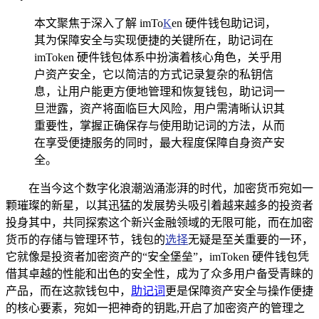
本文聚焦于深入了解 imTo
K
en 硬件钱包助记词，
其为保障安全与实现便捷的关键所在，助记词在
imToken 硬件钱包体系中扮演着核心角色，关乎用
户资产安全，它以简洁的方式记录复杂的私钥信
息，让用户能更方便地管理和恢复钱包，助记词一
旦泄露，资产将面临巨大风险，用户需清晰认识其
重要性，掌握正确保存与使用助记词的方法，从而
在享受便捷服务的同时，最大程度保障自身资产安
全。
在当今这个数字化浪潮汹涌澎湃的时代，加密货币宛如一
颗璀璨的新星，以其迅猛的发展势头吸引着越来越多的投资者
投身其中，共同探索这个新兴金融领域的无限可能，而在加密
货币的存储与管理环节，钱包的
选择
无疑是至关重要的一环，
它就像是投资者加密资产的“安全堡垒”，imToken 硬件钱包凭
借其卓越的性能和出色的安全性，成为了众多用户备受青睐的
产品，而在这款钱包中，
助记词
更是保障资产安全与操作便捷
的核心要素，宛如一把神奇的钥匙,开启了加密资产的管理之