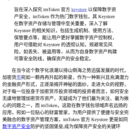
旨在深入探究 imToken 官方
keystore
以保障数字资
产安全，imToken 作为热门数字钱包，其 Keystore
在数字资产存储与管理中至关重要，深入了解
Keystore 的相关知识，包括生成机制、使用方法、
保管要点等，能让用户更好掌握数字资产控制权，
用户可借助对 Keystore 的透彻认知，规避常见风
险，如丢失、被盗用等，从而为自身数字资产构建
可靠安全防线，确保资产的安全稳定。
在当今这个数字化浪潮以排山倒海之势迅猛发展的时代，
加密货
币
宛如一颗冉冉升起的新星，作为一种新兴且充满潜力
的金融资产形式，正逐渐揭开神秘的面纱，走进大众的视野，
对于每一位投身于加密货币投资领域的投资者而言，如何安全
无虞地管理加密货币资产，无疑成为了他们最为关注、最为揪
心的问题之一，而 imToken，这款在数字钱包领域声名远扬的
应用，宛如一位贴心的财富管家，为用户提供了便捷与安全完
美融合的数字资产管理方案，imToken 官方 Keystore 更是如同
数字资产安全
防护的坚固堡垒,成为保障资产安全的关键环