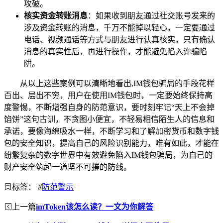
攻破。
核实资金转账消息
：如果收到朋友通过社交账号发来的
涉及资金转账的消息，千万不能掉以轻心，一定要通过
电话、视频通话等方式与朋友进行认真核实，只有确认
消息的真实性后，再进行操作，才能避免陷入诈骗陷
阱。
从以上这些案例可以清晰地看出,IM钱包骗局的手段花样
百出、层出不穷，用户在使用IM钱包时，一定要始终保持高
度警惕，不断增强自身的防范意识，要时刻牢记“天上不会掉
馅饼”这句古训，不贪图小便宜，不轻易相信陌生人的信息和
承诺，要像海绵吸水一样，不断学习和了解加密货币和数字钱
包的安全知识，提高自己的风险识别能力，唯有如此，才能在
纷繁复杂的数字世界中有效避免陷入IM钱包骗局，为自己的
财产安全筑起一道坚不可摧的防线。
标签：
#
防范警示
上一篇
imToken该怎么读？一文为你解答