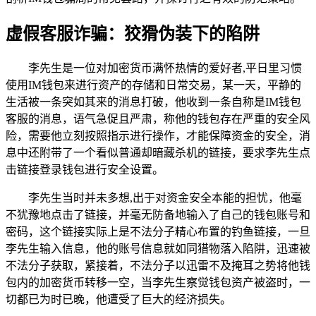
虚假客服诈骗：狡猾伪装下的陷阱
李先生是一位对加密货币满怀热情的爱好者,平日里习惯
使用IM钱包来进行资产的存储和日常交易，某一天，平静的
生活被一条突如其来的消息打破，他收到一条自称是IM钱包
客服的消息，语气急促且严肃，称他的钱包存在严重的安全风
险，需要他立刻按照指示进行操作，才能保障资金的安全，消
息中还附带了一个看似普通却暗藏杀机的链接，要求李先生点
击链接登录钱包进行安全设置。
李先生当时并未多想,出于对资金安全本能的担忧，他毫
不犹豫地点击了链接，并毫无防备地输入了自己的钱包账号和
密码，这个链接实际上是不法分子精心布置的钓鱼链接，一旦
李先生输入信息，他的账号信息就如同猎物落入陷阱，迅速被
不法分子获取，紧接着，不法分子以迅雷不及掩耳之势将他钱
包内的加密货币转移一空，当李先生察觉钱包资产被盗时，一
切都已为时已晚，他遭受了巨大的经济损失。