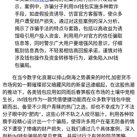
示，案例中，诈骗分子利用IM钱包实施多种欺诈
手段，如虚假投资诱导、仿冒官方客服等，使众多
用户遭受财产损失，通过对这些案例的深入分析，
揭示了诈骗手法的特点与套路，包括以高收益为诱
饵吸引用户投入资金、利用用户对官方的信任骗取
信息等，同时警示广大用户要增强风险意识，仔细
甄别信息真伪，不轻易相信高回报承诺，谨慎对待
涉及钱包操作及资金转移等行为，避免陷入IM钱
包骗局。
在当今数字化浪潮以排山倒海之势袭来的时代,加密货币
市场宛如一颗璀璨却又暗藏风险的新星迅速崛起，在这股热潮
的推动下，各类钱包应用如同雨后春笋般在市场的土壤中竞相
生长，IM钱包作为一款凭借便捷功能而在众多数字钱包中脱
颖而出、备受不少用户青睐的热门之选，却也不幸成为了不法
分子眼中的“肥肉”，这些心怀不轨之人绞尽脑汁，利用各种狡
猾手段精心设计出一个个骗局，使得许多用户在毫无防备的情
况下遭受了惨痛的财产损失，让我们通过几个具体案例，深入
剖析IM钱包骗局的常见套路，并探讨行之有效的防范策略。