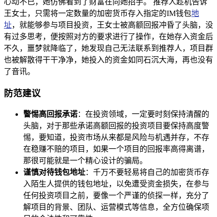
心动不已，她仿佛看到了财富在向她招手。 推荐人趁机告诉
王女士，只需将一定数量的加密货币存入指定的IM钱包
地
址
，就能够参与项目投资，王女士被高额回报冲昏了头脑，没
有过多思考，便按照对方的要求进行了操作，在她存入资金后
不久，噩梦就降临了，她发现自己无法联系到推荐人，项目群
也被解散得干干净净，她投入的资金如同石沉大海，再也没有
了音讯。
防范建议
警惕高回报承诺
：在投资领域，一定要时刻保持清醒的
头脑，对于那些承诺高额回报的投资项目要保持高度警
惕，要知道，投资市场从来都是风险与机遇并存，不存
在稳赚不赔的项目，如果一个项目的回报率高得离谱，
那很可能就是一个精心设计的骗局。
谨慎对待钱包地址
：千万不要轻易将自己的加密货币存
入陌生人提供的钱包地址，以免遭受资金损失，在参与
任何投资项目之前，要像一个严谨的侦探一样，充分了
解项目的背景、团队、运营模式等信息，全方位确保项