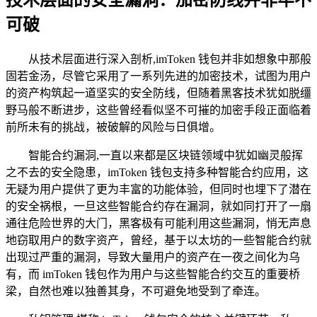
可破
从技术层面进行深入剖析,imToken 钱包并非如想象中那般
固若金汤，尽管它采用了一系列先进的加密技术，试图为用户
的资产构筑起一道坚实的安全防线，但随着黑客技术犹如脱缰
野马般不断进步，这些曾经看似坚不可摧的加密手段正面临着
前所未有的挑战，被破解的风险与日俱增。
智能合约漏洞,一直以来都是区块链领域中犹如幽灵般挥
之不去的安全隐患，imToken 钱包支持多种智能合约应用，这
无疑为用户提供了更为丰富的功能体验，但同时也埋下了潜在
的安全祸根，一旦这些智能合约存在漏洞，就如同打开了一扇
通往危险世界的大门，黑客极有可能利用这些漏洞，悄无声息
地窃取用户的数字资产，曾经，基于以太坊的一些智能合约就
出现过严重的漏洞，导致大量用户的资产在一夜之间化为乌
有，而 imToken 钱包作为用户与这些智能合约交互的重要桥
梁，自然也难以独善其身，不可避免地受到了牵连。