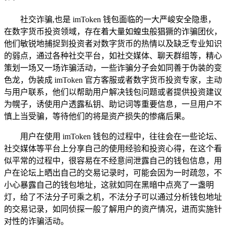
社交诈骗,也是 imToken 钱包面临的一大严峻安全隐患，
在数字货币投资领域，存在着大量如蝗虫般猖獗的诈骗团伙，
他们敏锐地捕捉到投资者对数字货币的热情以及缺乏专业知识
的弱点，通过各种社交平台，如社交媒体、聊天群组等，精心
策划一场又一场诈骗活动，一些诈骗分子会如同善于伪装的变
色龙，伪装成 imToken 官方客服或者数字货币投资专家，主动
与用户联系，他们以帮助用户解决钱包问题或者提供投资建议
为幌子，诱使用户透露私钥、助记词等重要信息，一旦用户不
慎上当受骗，等待他们的将是资产损失的惨痛后果。
用户在使用 imToken 钱包的过程中，往往会在一些论坛、
社交媒体等平台上分享自己的使用经验和投资心得，在这个看
似平常的过程中，很容易在不经意间泄露自己的钱包信息，用
户在论坛上晒出自己的交易记录时，可能会因为一时疏忽，不
小心暴露自己的钱包地址，这就如同在黑暗中点亮了一盏明
灯，给了不法分子可乘之机，不法分子可以通过分析钱包地址
的交易记录，如同侦探一般了解用户的资产情况，进而实施针
对性的诈骗活动。