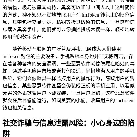
的咖啡馆、人来人往的机场等场所，网络信号就如同一只待宰
的猎物，极易被黑客劫持，黑客可以通过中间人攻击这种阴险
的方式，神不知鬼不觉地截取用户在 imToken 钱包上的操作信
息，其中包括交易记录、私钥等极其敏感的信息，一旦这些信
息落入黑客手中，他们就可以像操控提线木偶一样，轻松地转
移用户的数字资产。
随着移动互联网的广泛普及,手机已经成为人们使用
imToken 钱包的主要设备，手机系统本身也并非无懈可击，存
在着各种各样的安全漏洞，一些恶意软件就像隐藏在暗处的毒
蛇，通过手机应用市场或者其他渠道，悄悄地潜入用户的手机
系统，它们会像幽灵一样监控用户的操作行为，窃取用户的钱
包信息，某些恶意软件甚至会伪装成正规的手机应用，以看似
无害的外表欺骗用户下载安装，一旦用户上钩，这些恶意软件
就会在后台偷偷运行，如同贪婪的小偷，收集用户的 imToken
钱包相关信息。
社交诈骗与信息泄露风险：小心身边的陷
阱