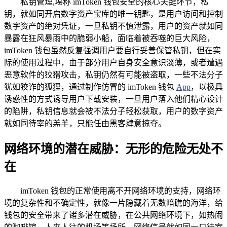
私钥管理,堪称 imToken 钱包安全的核心关键环节，私
钥，就如同开启数字资产宝库的唯一钥匙，是用户访问和控制
数字资产的绝对凭证，一旦私钥不慎泄露，用户的资产就如同
暴露在狂风暴雨中的脆弱小船，面临着被吞噬的巨大风险，
imToken 钱包虽然反复强调用户要自行妥善保管私钥，但在实
际的使用过程中，由于部分用户自身安全意识淡薄，或者遭遇
恶意软件的狡猾攻击，私钥仍然有可能被盗取，一些不法分子
犹如狡诈的狐狸，通过制作仿冒的 imToken 钱包
App
，以极具
诱惑性的方式诱导用户下载安装，一旦用户落入他们精心设计
的陷阱，私钥信息就会被不法分子轻松获取，用户的数字资产
就如同待宰的羔羊，只能任由黑客肆意掠夺。
网络环境的潜在威胁：无形的危险无处不
在
imToken 钱包的正常使用离不开网络环境的支持，网络环
境的复杂性和不确定性，就像一片隐藏着无数暗礁的海洋，给
钱包的安全带来了诸多潜在威胁，在公共网络环境下，如热闹