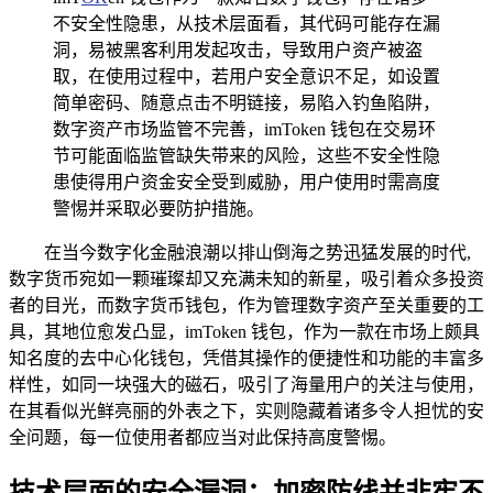
不安全性隐患，从技术层面看，其代码可能存在漏
洞，易被黑客利用发起攻击，导致用户资产被盗
取，在使用过程中，若用户安全意识不足，如设置
简单密码、随意点击不明链接，易陷入钓鱼陷阱，
数字资产市场监管不完善，imToken 钱包在交易环
节可能面临监管缺失带来的风险，这些不安全性隐
患使得用户资金安全受到威胁，用户使用时需高度
警惕并采取必要防护措施。
在当今数字化金融浪潮以排山倒海之势迅猛发展的时代,
数字货币宛如一颗璀璨却又充满未知的新星，吸引着众多投资
者的目光，而数字货币钱包，作为管理数字资产至关重要的工
具，其地位愈发凸显，imToken 钱包，作为一款在市场上颇具
知名度的去中心化钱包，凭借其操作的便捷性和功能的丰富多
样性，如同一块强大的磁石，吸引了海量用户的关注与使用，
在其看似光鲜亮丽的外表之下，实则隐藏着诸多令人担忧的安
全问题，每一位使用者都应当对此保持高度警惕。
技术层面的安全漏洞：加密防线并非牢不