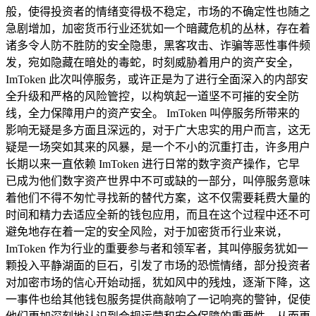
般，使得投资者的情绪变得极不稳定，市场的不确定性也随之
急剧增加，加密货币行业还犹如一个暗藏危机的丛林，存在着
诸多令人防不胜防的安全隐患，黑客攻击、诈骗等恶性事件频
发，宛如隐藏在暗处的毒蛇，时刻威胁着用户的资产安全，
ImToken 此次叫停服务，或许正是为了进行全面深入的内部安
全升级和严格的风险管控，以构筑起一道坚不可摧的安全防
线，全力保障用户的资产安全。 ImToken 叫停服务所带来的
影响无疑是多方面且深远的，对于广大忠实的用户而言，这无
疑是一场突如其来的风暴，是一个不小的沉重打击，许多用户
长期以来一直依赖 ImToken 进行日常的数字资产操作，它早
已成为他们数字资产世界中不可或缺的一部分，叫停服务意味
着他们不得不匆忙寻找新的替代方案，这不仅需要耗费大量的
时间和精力去适应全新的钱包应用，而且在这个过程中还不可
避免地存在着一定的安全风险，对于加密货币行业来说，
ImToken 作为行业的重要参与者和领军者，其叫停服务犹如一
颗投入平静湖面的巨石，引发了市场的恐慌情绪，部分投资者
对加密市场的信心开始动摇，犹如风中的残烛，逐渐下降，这
一事件也给其他钱包服务提供商敲响了一记响亮的警钟，促使