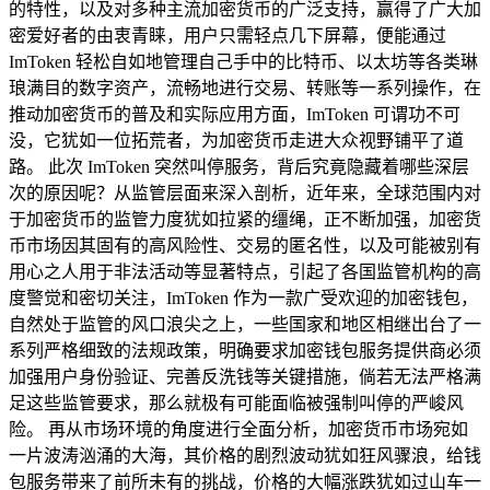
的特性，以及对多种主流加密货币的广泛支持，赢得了广大加
密爱好者的由衷青睐，用户只需轻点几下屏幕，便能通过
ImToken 轻松自如地管理自己手中的比特币、以太坊等各类琳
琅满目的数字资产，流畅地进行交易、转账等一系列操作，在
推动加密货币的普及和实际应用方面，ImToken 可谓功不可
没，它犹如一位拓荒者，为加密货币走进大众视野铺平了道
路。 此次 ImToken 突然叫停服务，背后究竟隐藏着哪些深层
次的原因呢？从监管层面来深入剖析，近年来，全球范围内对
于加密货币的监管力度犹如拉紧的缰绳，正不断加强，加密货
币市场因其固有的高风险性、交易的匿名性，以及可能被别有
用心之人用于非法活动等显著特点，引起了各国监管机构的高
度警觉和密切关注，ImToken 作为一款广受欢迎的加密钱包，
自然处于监管的风口浪尖之上，一些国家和地区相继出台了一
系列严格细致的法规政策，明确要求加密钱包服务提供商必须
加强用户身份验证、完善反洗钱等关键措施，倘若无法严格满
足这些监管要求，那么就极有可能面临被强制叫停的严峻风
险。 再从市场环境的角度进行全面分析，加密货币市场宛如
一片波涛汹涌的大海，其价格的剧烈波动犹如狂风骤浪，给钱
包服务带来了前所未有的挑战，价格的大幅涨跌犹如过山车一