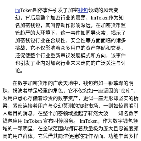
im
Token叫停事件引发了加密
钱包
领域的风云变
幻，背后是整个加密行业的震荡，ImToken作为知
名加密钱包，其叫停动作影响深远，在加密货币监
管趋严的大环境下，这一事件如同导火索，揭示了
加密钱包行业在合规性、安全性等方面面临的诸多
挑战，它不仅影响着众多用户的资产存储和交易，
还促使整个行业重新审视发展模式和方向，该事件
也引发了业内对加密行业未来走向的广泛关注与讨
论。
在数字加密货币的广袤天地中，钱包宛如一颗璀璨的明
珠，扮演着举足轻重的角色，它不仅宛如一座坚固的“仓库”，
为用户悉心存储着珍贵的数字资产，更似一座无形却坚实的桥
梁，紧密连接着用户与变幻莫测的加密市场，一则如惊雷般引
人瞩目的消息，在整个加密领域掀起了轩然大波——知名数字
钱包应用 ImToken 宣布叫停服务。 ImToken，作为数字钱包领
域的一颗明星，在全球范围内拥有着数量极为庞大且忠诚度颇
高的用户群体，它凭借其简洁便捷的操作界面、功能丰富多样