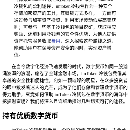
冷钱包的盈利途径，imtoken冷钱包作为一种安全
存储加密资产的工具，其赚钱方式多样，一方面可
通过参与加密资产投资，利用市场波动低买高卖获
利；可参与一些基于冷钱包的项目挖矿，获取相应
奖励，还能利用冷钱包的安全性优势，为他人提供
资产托管服务收取
费用
，深入探索这些赚钱之道，
能帮助用户在保障资产安全的同时，实现资产增
值。
在当今数字化经济飞速发展的时代，数字货币如同一股汹
涌澎湃的浪潮，席卷了全球金融市场，imToken 冷钱包凭借其
卓越的安全性和便捷性，宛如一颗璀璨的明星，在众多投资者
的眼中散发着迷人的光芒，成为了他们存储和管理数字货币的
得力助手，究竟如何借助 imToken 冷钱包在数字货币的海洋中
挖掘财富呢？我们将深入且详细地探讨几种切实可行的途径。
持有优质数字货币