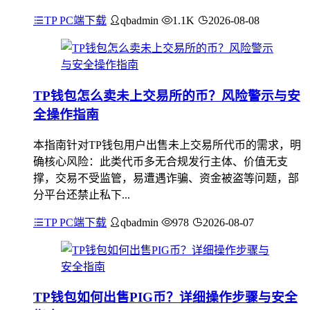
TP PC端下载
qbadmin
1.1K
2026-08-08
TP钱包怎么卖未上交易所的币？风险警示与安
全操作指南
本指南针对TP钱包用户出售未上交易所代币的需求，明
确核心风险：此类代币多无合规发行主体、价值无支
撑，交易不受监管，易遭遇诈骗、资金被盗等问题，部
分平台还禁止私下...
TP PC端下载
qbadmin
978
2026-08-07
TP钱包如何出售PIG币？详细操作步骤与安全