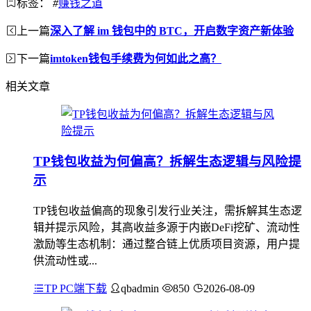
标签：
#
赚钱之道
上一篇
深入了解 im 钱包中的 BTC，开启数字资产新体验
下一篇
imtoken钱包手续费为何如此之高？
相关文章
TP钱包收益为何偏高？拆解生态逻辑与风险提
示
TP钱包收益偏高的现象引发行业关注，需拆解其生态逻
辑并提示风险，其高收益多源于内嵌DeFi挖矿、流动性
激励等生态机制：通过整合链上优质项目资源，用户提
供流动性或...
TP PC端下载
qbadmin
850
2026-08-09