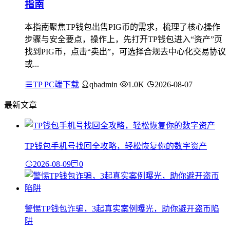
指南
本指南聚焦TP钱包出售PIG币的需求，梳理了核心操作
步骤与安全要点，操作上，先打开TP钱包进入“资产”页
找到PIG币，点击“卖出”，可选择合规去中心化交易协议
或...
TP PC端下载
qbadmin
1.0K
2026-08-07
最新文章
TP钱包手机号找回全攻略，轻松恢复你的数字资产
2026-08-09
0
警惕TP钱包诈骗，3起真实案例曝光，助你避开盗币陷
阱