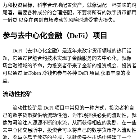
力和投资目标，科学合理地配置资产，就像调配一杯美味的鸡
尾酒，需要各种成分的合理搭配，不要将所有的数字货币都用
于借贷,以免在遇到市场波动等风险时遭受重大损失。
参与去中心化金融（DeFi）项目
DeFi（去中心化金融）是近年来数字货币领域的热门话
题，它通过智能合约技术实现了金融服务的去中心化，就像一
场金融领域的革命，为投资者带来了全新的投资机会，投资者
可以通过 imToken 冷钱包参与各种 DeFi 项目,获取丰厚的收
益。
流动性挖矿
流动性挖矿是 DeFi 项目中常见的一种方式，投资者将自
己的数字货币提供给流动性池，为市场提供必要的流动性，就
像为河流注入源源不断的水流，从而获得相应的奖励，在一些
去中心化交易所中，投资者可以将自己的数字货币存入流动性
池，参与交易手续费的分成，这就像是在市场中搭建了一个