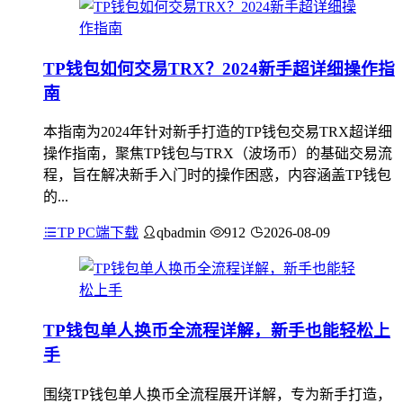
TP钱包如何交易TRX？2024新手超详细操作指
南
本指南为2024年针对新手打造的TP钱包交易TRX超详细
操作指南，聚焦TP钱包与TRX（波场币）的基础交易流
程，旨在解决新手入门时的操作困惑，内容涵盖TP钱包
的...
TP PC端下载
qbadmin
912
2026-08-09
TP钱包单人换币全流程详解，新手也能轻松上
手
围绕TP钱包单人换币全流程展开详解，专为新手打造，