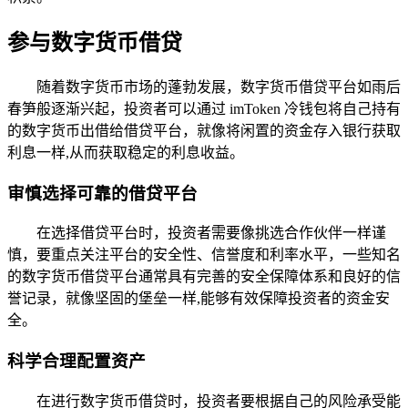
参与数字货币借贷
随着数字货币市场的蓬勃发展，数字货币借贷平台如雨后
春笋般逐渐兴起，投资者可以通过 imToken 冷钱包将自己持有
的数字货币出借给借贷平台，就像将闲置的资金存入银行获取
利息一样,从而获取稳定的利息收益。
审慎选择可靠的借贷平台
在选择借贷平台时，投资者需要像挑选合作伙伴一样谨
慎，要重点关注平台的安全性、信誉度和利率水平，一些知名
的数字货币借贷平台通常具有完善的安全保障体系和良好的信
誉记录，就像坚固的堡垒一样,能够有效保障投资者的资金安
全。
科学合理配置资产
在进行数字货币借贷时，投资者要根据自己的风险承受能