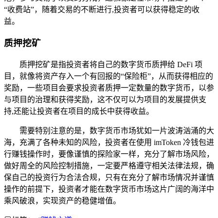
“收费站”，随着交易的不断进行,投资者可以获得稳定的收
益。
质押挖矿
质押挖矿是指投资者将自己的数字货币质押给 DeFi 项
目，就像将资产存入一个有回报的“保险柜”，从而获得相应的
奖励，一些项目会要求投资者质押一定数量的数字货币，以参
与项目的治理和获得奖励，这不仅可以为项目的发展提供支
持,还能让投资者在项目的成长中获得收益。
需要特别注意的是，数字货币市场犹如一片波涛汹涌的大
海，充满了各种未知的风险，投资者在使用 imToken 冷钱包进
行赚钱操作时，要像谨慎的探险家一样，充分了解市场风险，
做好周全的风险控制措施，一定要严格遵守相关法律法规，确
保自己的投资行为合法合规，只有在充分了解市场情况并谨慎
操作的前提下，投资者才能在数字货币市场这片广阔的海洋中
乘风破浪，实现资产的稳健增值。