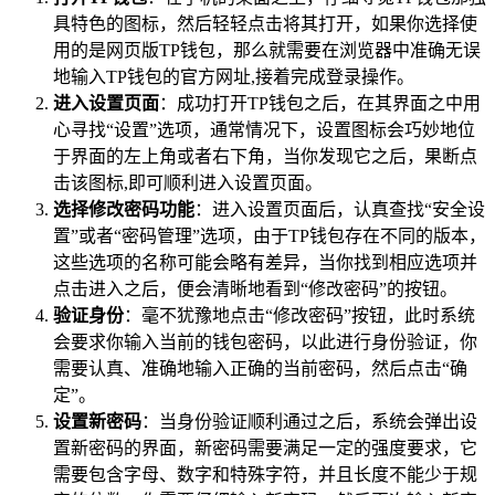
具特色的图标，然后轻轻点击将其打开，如果你选择使
用的是网页版TP钱包，那么就需要在浏览器中准确无误
地输入TP钱包的官方网址,接着完成登录操作。
进入设置页面
：成功打开TP钱包之后，在其界面之中用
心寻找“设置”选项，通常情况下，设置图标会巧妙地位
于界面的左上角或者右下角，当你发现它之后，果断点
击该图标,即可顺利进入设置页面。
选择修改密码功能
：进入设置页面后，认真查找“安全设
置”或者“密码管理”选项，由于TP钱包存在不同的版本，
这些选项的名称可能会略有差异，当你找到相应选项并
点击进入之后，便会清晰地看到“修改密码”的按钮。
验证身份
：毫不犹豫地点击“修改密码”按钮，此时系统
会要求你输入当前的钱包密码，以此进行身份验证，你
需要认真、准确地输入正确的当前密码，然后点击“确
定”。
设置新密码
：当身份验证顺利通过之后，系统会弹出设
置新密码的界面，新密码需要满足一定的强度要求，它
需要包含字母、数字和特殊字符，并且长度不能少于规