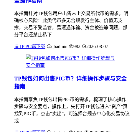
全操作指南
本指南针对TP钱包用户出售未上交易所代币的需求，明
确核心风险：此类代币多无合规发行主体、价值无支
撑，交易不受监管，易遭遇诈骗、资金被盗等问题，部
分平台还禁止私下...
TP PC端下载
qbadmin
982
2026-08-07
TP钱包如何出售PIG币？详细操作步骤与安全
指南
本指南聚焦TP钱包出售PIG币的需求，梳理了核心操作
步骤与安全要点，操作上，先打开TP钱包进入“资产”页
找到PIG币，点击“卖出”，可选择合规去中心化交易协议
或...