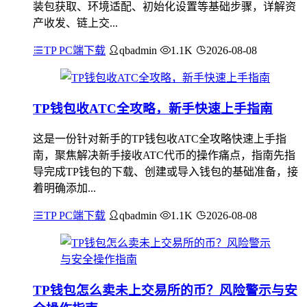
装包获取、环境适配、初始化设置等基础步骤，详解资
产收发、链上交...
TP PC端下载
qbadmin
1.1K
2026-08-08
TP钱包收ATC全攻略，新手快速上手指南
这是一份针对新手的TP钱包收ATC全攻略快速上手指
南，聚焦解决新手接收ATC代币的操作痛点，指南先指
导完成TP钱包的下载、创建或导入钱包的基础准备，接
着明确添加...
TP PC端下载
qbadmin
1.1K
2026-08-08
TP钱包怎么卖未上交易所的币？风险警示与安