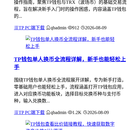
操作指南，聚焦TP钱包与TRX（波场币）的基础交易流
程，旨在解决新手入门时的操作困惑，内容涵盖TP钱包
的...
TP PC端下载
qbadmin
912
2026-08-09
TP钱包单人换币全流程详解，新手也能轻松上
手
围绕TP钱包单人换币全流程展开详解，专为新手打造，
零基础用户也能轻松上手，流程涵盖打开TP钱包应用，
进入对应换币功能板块，选择目标兑换币种与支付币
种，输入兑换数...
TP PC端下载
qbadmin
1.2K
2026-08-09