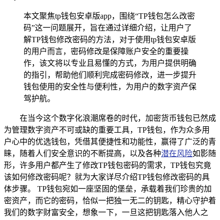
本文聚焦tp钱包安卓版app，围绕“TP钱包怎么改密
码”这一问题展开，旨在通过详细介绍，让用户了
解TP钱包修改密码的方法，对于使用tp钱包安卓版
的用户而言，密码修改是保障账户安全的重要操
作，该文将以专业且易懂的方式，为用户提供明确
的指引，帮助他们顺利完成密码修改，进一步提升
钱包使用的安全性与便利性，为用户的数字资产保
驾护航。
在当今这个数字化浪潮席卷的时代，加密货币钱包已然成
为管理数字资产不可或缺的重要工具，TP钱包，作为众多用
户心中的优选钱包，凭借其便捷性和功能性，赢得了广泛的青
睐，随着人们安全意识的不断提高，以及各种
潜在风险
如影随
形，许多用户都产生了修改TP钱包密码的需求，TP钱包究竟
该如何修改密码呢？就为大家详尽介绍TP钱包修改密码的具
体步骤。 TP钱包宛如一座坚固的堡垒，承载着我们珍贵的加
密资产，而它的密码，恰似一把独一无二的钥匙，精心守护着
我们的数字财富安全，想象一下，一旦这把钥匙落入他人之