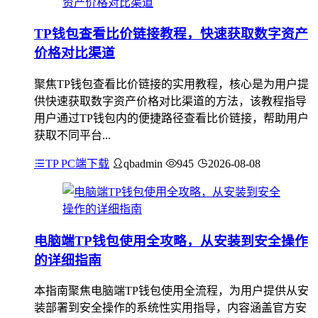
TP钱包查看比价链接教程，快速获取数字资产
价格对比渠道
聚焦TP钱包查看比价链接的实用教程，核心是为用户提
供快速获取数字资产价格对比渠道的方法，该教程指导
用户通过TP钱包内的便捷路径查看比价链接，帮助用户
获取不同平台...
TP PC端下载
qbadmin
945
2026-08-08
电脑端TP钱包使用全攻略，从安装到安全操作
的详细指南
本指南聚焦电脑端TP钱包使用全流程，为用户提供从安
装部署到安全操作的系统性实用指导，内容涵盖官方安