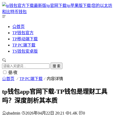
首页
TP钱包官方
TP移动端下载
TP PC端下载
TS钱包安卓版
搜 索
昼/夜
首页
TP PC端下载
内容详情
tp钱包app官网下载-TP钱包是理财工具
吗？深度剖析其本质
qbadmin
2026年04月22日 20:21
1.4K
0