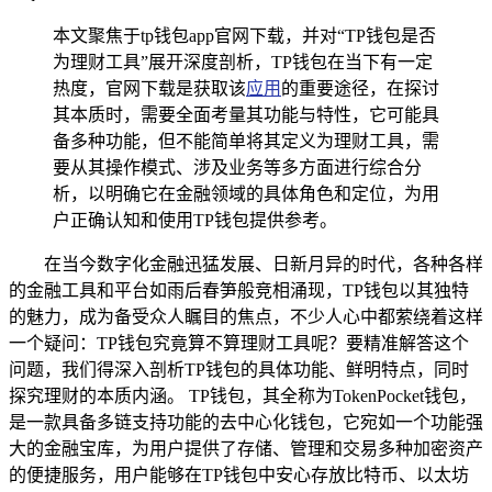
本文聚焦于tp钱包app官网下载，并对“TP钱包是否
为理财工具”展开深度剖析，TP钱包在当下有一定
热度，官网下载是获取该
应用
的重要途径，在探讨
其本质时，需要全面考量其功能与特性，它可能具
备多种功能，但不能简单将其定义为理财工具，需
要从其操作模式、涉及业务等多方面进行综合分
析，以明确它在金融领域的具体角色和定位，为用
户正确认知和使用TP钱包提供参考。
在当今数字化金融迅猛发展、日新月异的时代，各种各样
的金融工具和平台如雨后春笋般竞相涌现，TP钱包以其独特
的魅力，成为备受众人瞩目的焦点，不少人心中都萦绕着这样
一个疑问：TP钱包究竟算不算理财工具呢？要精准解答这个
问题，我们得深入剖析TP钱包的具体功能、鲜明特点，同时
探究理财的本质内涵。 TP钱包，其全称为TokenPocket钱包，
是一款具备多链支持功能的去中心化钱包，它宛如一个功能强
大的金融宝库，为用户提供了存储、管理和交易多种加密资产
的便捷服务，用户能够在TP钱包中安心存放比特币、以太坊