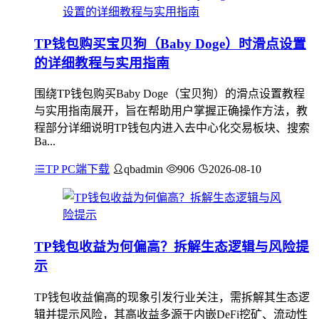
TP钱包购买宝贝狗（Baby Doge）时滑点设置
的详细教程与实用指南
围绕TP钱包购买Baby Doge（宝贝狗）的滑点设置教程
与实用指南展开，旨在帮助用户掌握正确操作方法，教
程部分详细说明TP钱包内进入去中心化交易板块、搜索
Ba...
TP PC端下载
qbadmin
906
2026-08-10
TP钱包收益为何偏高？拆解生态逻辑与风险提
示
TP钱包收益偏高的现象引发行业关注，需拆解其生态逻
辑并提示风险，其高收益多源于内嵌DeFi挖矿、流动性