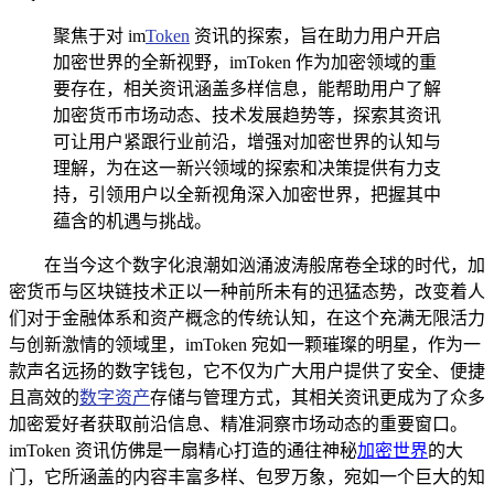
聚焦于对 im
Token
资讯的探索，旨在助力用户开启
加密世界的全新视野，imToken 作为加密领域的重
要存在，相关资讯涵盖多样信息，能帮助用户了解
加密货币市场动态、技术发展趋势等，探索其资讯
可让用户紧跟行业前沿，增强对加密世界的认知与
理解，为在这一新兴领域的探索和决策提供有力支
持，引领用户以全新视角深入加密世界，把握其中
蕴含的机遇与挑战。
在当今这个数字化浪潮如汹涌波涛般席卷全球的时代，加
密货币与区块链技术正以一种前所未有的迅猛态势，改变着人
们对于金融体系和资产概念的传统认知，在这个充满无限活力
与创新激情的领域里，imToken 宛如一颗璀璨的明星，作为一
款声名远扬的数字钱包，它不仅为广大用户提供了安全、便捷
且高效的
数字资产
存储与管理方式，其相关资讯更成为了众多
加密爱好者获取前沿信息、精准洞察市场动态的重要窗口。
imToken 资讯仿佛是一扇精心打造的通往神秘
加密世界
的大
门，它所涵盖的内容丰富多样、包罗万象，宛如一个巨大的知