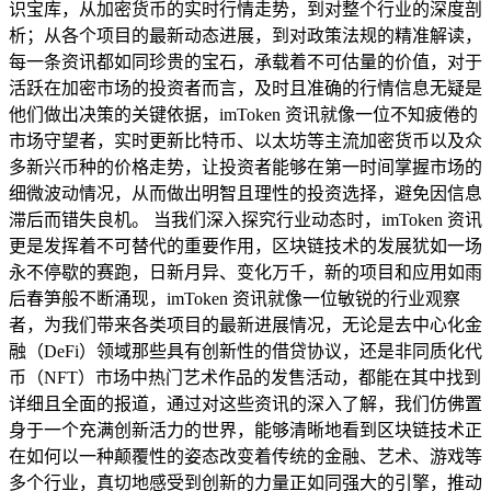
识宝库，从加密货币的实时行情走势，到对整个行业的深度剖
析；从各个项目的最新动态进展，到对政策法规的精准解读，
每一条资讯都如同珍贵的宝石，承载着不可估量的价值，对于
活跃在加密市场的投资者而言，及时且准确的行情信息无疑是
他们做出决策的关键依据，imToken 资讯就像一位不知疲倦的
市场守望者，实时更新比特币、以太坊等主流加密货币以及众
多新兴币种的价格走势，让投资者能够在第一时间掌握市场的
细微波动情况，从而做出明智且理性的投资选择，避免因信息
滞后而错失良机。 当我们深入探究行业动态时，imToken 资讯
更是发挥着不可替代的重要作用，区块链技术的发展犹如一场
永不停歇的赛跑，日新月异、变化万千，新的项目和应用如雨
后春笋般不断涌现，imToken 资讯就像一位敏锐的行业观察
者，为我们带来各类项目的最新进展情况，无论是去中心化金
融（DeFi）领域那些具有创新性的借贷协议，还是非同质化代
币（NFT）市场中热门艺术作品的发售活动，都能在其中找到
详细且全面的报道，通过对这些资讯的深入了解，我们仿佛置
身于一个充满创新活力的世界，能够清晰地看到区块链技术正
在如何以一种颠覆性的姿态改变着传统的金融、艺术、游戏等
多个行业，真切地感受到创新的力量正如同强大的引擎，推动