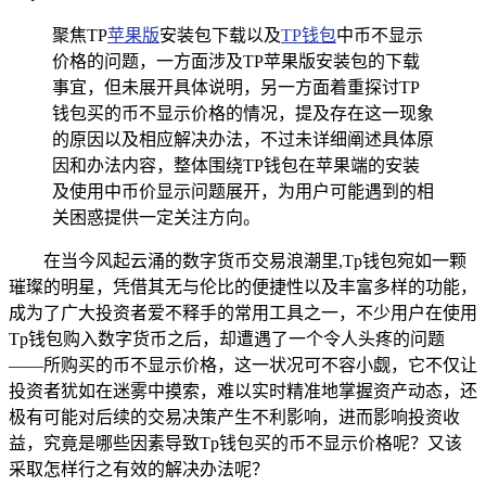
聚焦TP
苹果版
安装包下载以及
TP钱包
中币不显示
价格的问题，一方面涉及TP苹果版安装包的下载
事宜，但未展开具体说明，另一方面着重探讨TP
钱包买的币不显示价格的情况，提及存在这一现象
的原因以及相应解决办法，不过未详细阐述具体原
因和办法内容，整体围绕TP钱包在苹果端的安装
及使用中币价显示问题展开，为用户可能遇到的相
关困惑提供一定关注方向。
在当今风起云涌的数字货币交易浪潮里,Tp钱包宛如一颗
璀璨的明星，凭借其无与伦比的便捷性以及丰富多样的功能，
成为了广大投资者爱不释手的常用工具之一，不少用户在使用
Tp钱包购入数字货币之后，却遭遇了一个令人头疼的问题
——所购买的币不显示价格，这一状况可不容小觑，它不仅让
投资者犹如在迷雾中摸索，难以实时精准地掌握资产动态，还
极有可能对后续的交易决策产生不利影响，进而影响投资收
益，究竟是哪些因素导致Tp钱包买的币不显示价格呢？又该
采取怎样行之有效的解决办法呢？