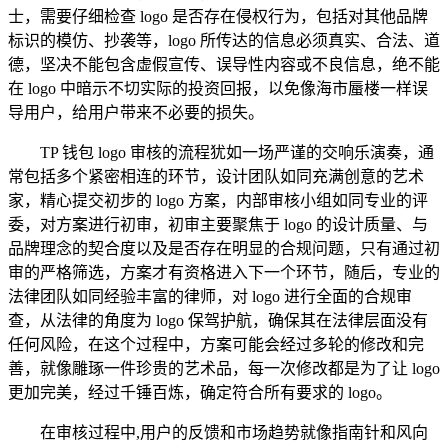
士，需要仔细检查 logo 是否存在侵权行为，包括对其他品牌
标识的模仿、抄袭等，logo 所传达的信息必须真实、合法、道
德，坚决不能包含虚假宣传、误导性内容或不良信息，绝不能
在 logo 中暗示不切实际的投资回报，以免像海市蜃楼一样误
导用户，给用户带来不必要的损失。
TP 钱包 logo 审核的流程犹如一场严谨的交响乐演奏，通
常包括多个紧密相连的环节，设计团队如同充满创意的艺术
家，精心提交初步的 logo 方案，内部审核小组如同专业的评
委，对方案进行初审，初审主要聚焦于 logo 的设计质量、与
品牌理念的契合度以及是否存在明显的合规问题，只有通过初
审的严格筛选，方案才有资格进入下一个环节，随后，专业的
法律团队如同经验丰富的律师，对 logo 进行全面的合规审
查，从法律的角度为 logo 保驾护航，确保其在法律层面没有
任何风险，在这个过程中，方案可能会经过多轮的修改和完
善，就像雕琢一件珍贵的艺术品，每一次修改都是为了让 logo
更加完美，经过千锤百炼，确定符合所有要求的 logo。
在审核过程中,用户的反馈和市场趋势就像指南针和风向