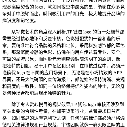
的认知、信任与情感寄托，一个设计精妙、独具创意且与品牌
理念高度契合的 logo，就如同夜空中最亮的星，能够在众多竞
争对手中脱颖而出，瞬间吸引用户的目光，极大地提升品牌的
辨识度和记忆度。
从视觉艺术的角度深入剖析,TP 钱包 logo 的每一处细节都
需要经过精心雕琢和反复审核，色彩搭配犹如一首和谐的乐
章，要精准地符合品牌的风格和定位，采用科技感浓郁的蓝色
系，那深沉而冷静的色彩，仿佛在向用户传达着专业、安全、
可靠的品牌形象；而图形元素则应遵循简洁明了的原则，像一
把独特的钥匙，易于用户记忆和识别，在审核过程中，必须严
谨确保 logo 在不同的应用场景下，无论是在小巧精致的 APP
界面，还是大气磅礴的宣传海报上，都能始终保持清晰、美观
和高度的一致性，如同一位始终保持优雅姿态的绅士，无论身
处何种场合都能展现出独特的魅力。
除了令人赏心悦目的视觉效果,TP 钱包 logo 审核还涉及到
至关重要的合规性考量，在加密货币行业，监管要求日益严
格，如同高悬的达摩克利斯之剑，任何品牌标识都必须严格遵
循相关法律法规和行业规范，审核团队就像一群火眼金睛的卫