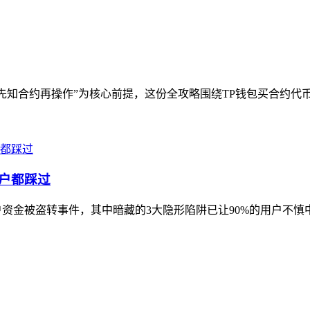
先知合约再操作”为核心前提，这份全攻略围绕TP钱包买合约代币
用户都踩过
资金被盗转事件，其中暗藏的3大隐形陷阱已让90%的用户不慎中