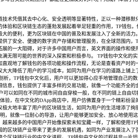
链技术凭借其去中心化、安全透明等显著特性，正以一种潜移默
的体验和区块链生态的蓬勃发展起着举足轻重的作用，TP钱包，
的便利，更为区块链在中国的普及和发展注入了全新的活力。 TP钱
提供了安全、便捷的数字资产存储和管理服务，在全球范围内，T
拓展的一大阻碍，对于许多中国用户而言，英文界面的操作和使
满无限可能的世界的深入探索和积极参与。 TP钱包中文化的
加直观地了解钱包的各项功能和操作流程，无论是查看资产时的
仅大大降低了用户的学习成本，如同为用户在学习的道路上铺上
剖析，TP钱包中文化后，用户可以更加得心应手地管理自己的
细信息，钱包提供了丰富多样的交易功能，就像一个功能齐全的
户可以如同在不同的城市间自由穿梭一般，在不同的链上自由切换
）体验，在中文化的DApp商店中，用户仿佛置身于一个精彩纷
仅极大地丰富了用户的区块链生活，如同为用户的生活增添了绚丽
说明，就像一位耐心的导游，让用户能够更加安全、放心地使用这
，越来越多的中国用户开始像探索未知宝藏一样，了解和使用TP
国的区块链产业带来了更多的发展机遇，如同为产业发展注入了强
个区块链行业的中文化进程。 TP钱包中文化的过程并非一片