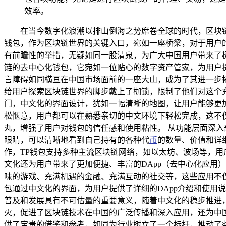
效率。
在当今数字化浪潮以排山倒海之势席卷全球的时代，区块
钱包，作为区块链世界的关键入口，宛如一座桥梁，对于用户
有前瞻性的举措，无疑如同一股清泉，为广大中国用户带来了极大
链的去中心化钱包，它宛如一位贴心的数字资产管家，为用户
言障碍如同横亘在中国市场面前的一座大山，成为了其进一步
给用户探索区块链世界的脚步戴上了枷锁，限制了他们对这个充
门，中文化的界面设计，犹如一幅清晰的地图，让用户能够更
松惬意，用户都可以在熟悉亲切的中文环境下轻松完成，这不
丸，增强了用户对钱包的信任感和使用粘性。 从功能层面深入
眼睛，可以清晰地看到自己持有的各种代
币
的数量、价值和详
作，TP钱包支持多种主流区块链网络，如以太坊、波场等，用
文化还为用户带来了更加便捷、丰富的DApp（去中心化应用
味的游戏、充满机遇的金融、充满互动的社交等，这些应用不
包通过中文化的界面，为用户提供了详细的DApp介绍和使用
普及和发展具有不可估量的重要意义，随着中文化的稳步推进
火，促进了区块链技术在中国的广泛传播和深入应用，还为中
供了宝贵的借鉴和参考，如同为行业树立了一个标杆，推动了整