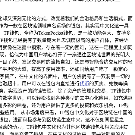
化却又深刻无比的方式，改变着我们的金融格局和生活模式，而
作为一款在区块链领域声名远扬的钱包，其实现中文化这一具
包，全称为TokenPocket钱包，是一款功能强大、支持多
P钱包已经拥有了数量庞大且忠诚度极高的用户群体，曾经语
用就像在迷雾中摸索，存在着一定的困难，这在一定程度上如同
实现，恰似为中国用户精心打开了一扇通往区块链世界的光明大
一目了然，发起交易时的流畅自如，还是与智能合约交互时的轻
了平坦的大道，提高了使用效率，还如同给用户吃了一颗定心
数字资产，在中文化的界面中，用户仿佛拥有了一双洞察一切的
金融超市，用户可以在钱包内直接进行
代币
的买卖、兑换等操
，实现资产的跨链管理。 除了资产的管理和交易，TP钱包中
呈的数字世界，可以轻松找到各种类型的去中心化应用，如充满趣
多彩的画卷，还为用户提供了更多的投资和娱乐机会，TP钱
些应用。 从市场角度来看，TP钱包中文化对于区块链在中国的
钱包，进而积极参与到区块链生态中来，这不仅如同星星之
劲的动力，TP钱包中文化也为其他区块链钱包和相关应用提
坦途，而是充满了挑战，在中文化的过程中，需要对钱包的界