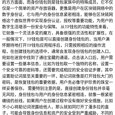
的方方面面，而身份钱包则是钱包家族中的特殊成员，它不仅
仅是一个简单的资产存放容器，更像是用户在区块链网络中的
数字身份证，它与用户的身份信息紧密相连，能够在区块链网
络这个虚拟世界中实现身份认证、授权等重要功能，为用户的
数字生活增添一份安全与保障。 从TP钱包的功能特性来看，
它就像一个灵活多变的魔方，具备很强的灵活性和扩展性，在
一般情况下，TP钱包是可以直接创建身份钱包的，当用户满
怀期待地打开TP钱包应用程序后，只需按照相应的操作流
程，在创建钱包的选项中，通常会发现身份钱包的创建入口，
宛如在迷宫中找到了通往宝藏的通道，点击该入口后，用户需
要设置一些基本信息，比如为钱包取一个独特的名称，设置一
个安全可靠的密码等，还需要完成相应的安全验证步骤，其中
设置助记词是至关重要的一环，助记词就像是打开钱包大门的
密码，是恢复钱包的重要依据，用户务必像守护珍贵的珠宝一
样妥善保存。 需要特别注意的是，直接创建身份钱包并非毫
无风险，身份钱包与用户的身份信息紧密相连，就像一根紧密
缠绕的丝线，如果用户在创建过程中没有做好安全措施，比如
不小心将助记词泄露给他人，那么就如同打开了潘多拉的盒
子，可能会导致身份信息和资产的安全受到严重威胁，不同的