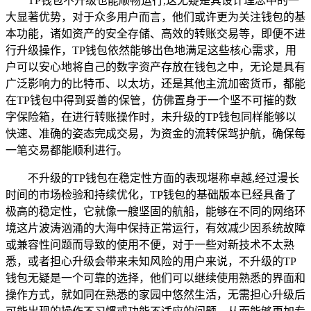
TP钱包不升级也能顺畅运行,这无疑是其设计理念中的一
大显著优势，对于众多用户而言，他们或许更为关注钱包的基
本功能，诸如资产的安全存储、高效的转账交易等，即便不进
行升级操作，TP钱包依然能够出色地满足这些核心需求，用
户可以安心地将自己的数字资产存放在钱包之中，无论是具有
广泛影响力的比特币、以太坊，还是其他主流加密货币，都能
在TP钱包中得到妥善的保管，仿佛置身于一个坚不可摧的数
字保险箱，在进行转账操作时，未升级的TP钱包同样能够以
快速、准确的姿态完成交易，为资金的流转保驾护航，确保每
一笔交易都能顺利进行。
不升级的TP钱包在稳定性方面的表现堪称卓越,经过漫长
时间的市场检验和持续优化，TP钱包的基础版本已经具备了
极高的稳定性，它就像一艘坚固的航船，能够在不同的网络环
境这片波涛汹涌的大海中保持正常运行，有效减少因系统故障
或兼容性问题而导致的使用不便，对于一些对新技术不太熟
悉，或者担心升级会带来未知风险的用户来说，不升级的TP
钱包无疑是一个可靠的选择，他们可以继续使用熟悉的界面和
操作方式，就如同在熟悉的家园中悠然生活，无需担心升级后