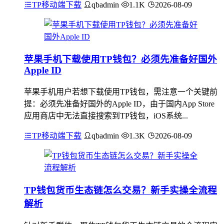
TP移动端下载
qbadmin
1.1K
2026-08-09
苹果手机下载使用TP钱包？必须先准备好国外
Apple ID
苹果手机用户若想下载使用TP钱包，需注意一个关键前
提：必须先准备好国外的Apple ID，由于国内App Store
应用商店中无法直接搜索到TP钱包，iOS系统...
TP移动端下载
qbadmin
1.3K
2026-08-09
TP钱包货币生态链怎么交易？新手实操全流程
解析