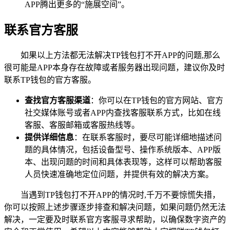
APP腾出更多的“施展空间”。
联系官方客服
如果以上方法都无法解决TP钱包打不开APP的问题,那么
很可能是APP本身存在故障或者服务器出现问题，建议你及时
联系TP钱包的官方客服。
查找官方客服渠道
：你可以在TP钱包的官方网站、官方
社交媒体账号或者APP内查找客服联系方式，比如在线
客服、客服邮箱或客服热线等。
提供详细信息
：在联系客服时，要尽可能详细地描述问
题的具体情况，包括设备型号、操作系统版本、APP版
本、出现问题的时间和具体表现等，这样可以帮助客服
人员快速准确地定位问题，并提供有效的解决方案。
当遇到TP钱包打不开APP的情况时,千万不要惊慌失措，
你可以按照上述步骤逐步排查和解决问题，如果问题仍然无法
解决，一定要及时联系官方客服寻求帮助，以确保数字资产的