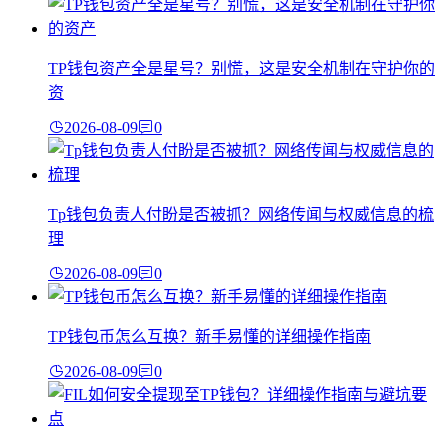
TP钱包资产全是星号？别慌，这是安全机制在守护你的
资
2026-08-09
0
Tp钱包负责人付盼是否被抓？网络传闻与权威信息的梳
理
2026-08-09
0
TP钱包币怎么互换？新手易懂的详细操作指南
2026-08-09
0