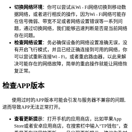
切换网络环境
：你可以尝试从Wi - Fi网络切换到移动数
据网络，或者进行相反的操作，因为Wi - Fi网络可能存
在信号微弱、带宽不足或者网络设置错误等一系列问
题，通过切换网络，我们能够迅速判断是否是当前网络
存在问题。
检查网络设置
：务必确保设备的网络设置准确无误，没
有开启飞行模式，并且已经正确连接到可用的网络，你
可以尝试重新连接Wi - Fi，或者重启路由器，以此来解
决可能存在的网络故障，简单的重启操作就能让网络恢
复正常。
检查APP版本
使用过时的APP版本可能会引发与服务器不兼容的问题,
进而导致APP无法正常打开。
查看更新提示
：打开手机的应用商店，比如苹果App
Store或者安卓应用商店，在搜索栏中输入“TP钱包”，查