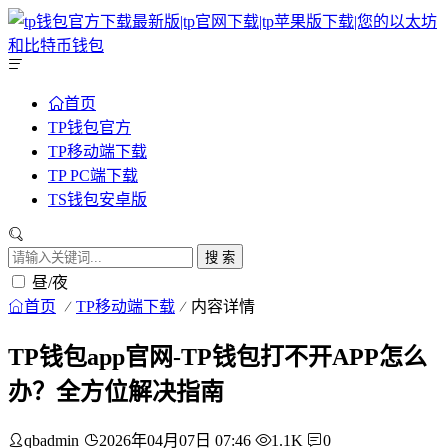
首页
TP钱包官方
TP移动端下载
TP PC端下载
TS钱包安卓版
搜 索
昼/夜
首页
TP移动端下载
内容详情
TP钱包app官网-TP钱包打不开APP怎么
办？全方位解决指南
qbadmin
2026年04月07日 07:46
1.1K
0