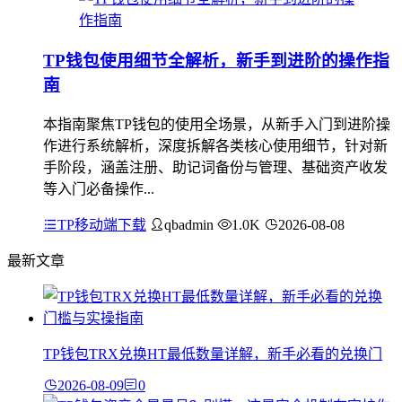
TP钱包使用细节全解析，新手到进阶的操作指
南
本指南聚焦TP钱包的使用全场景，从新手入门到进阶操
作进行系统解析，深度拆解各类核心使用细节，针对新
手阶段，涵盖注册、助记词备份与管理、基础资产收发
等入门必备操作...
TP移动端下载
qbadmin
1.0K
2026-08-08
最新文章
TP钱包TRX兑换HT最低数量详解，新手必看的兑换门
2026-08-09
0