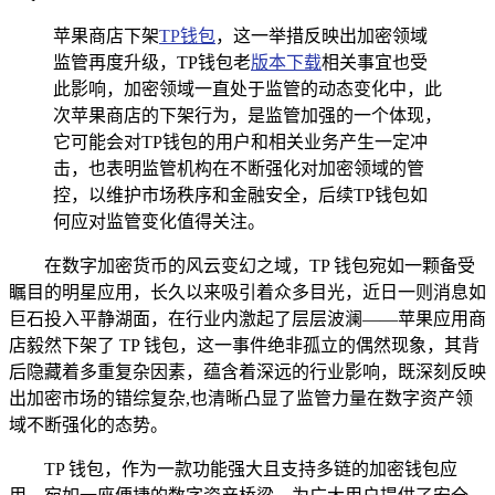
苹果商店下架
TP钱包
，这一举措反映出加密领域
监管再度升级，TP钱包老
版本下载
相关事宜也受
此影响，加密领域一直处于监管的动态变化中，此
次苹果商店的下架行为，是监管加强的一个体现，
它可能会对TP钱包的用户和相关业务产生一定冲
击，也表明监管机构在不断强化对加密领域的管
控，以维护市场秩序和金融安全，后续TP钱包如
何应对监管变化值得关注。
在数字加密货币的风云变幻之域，TP 钱包宛如一颗备受
瞩目的明星应用，长久以来吸引着众多目光，近日一则消息如
巨石投入平静湖面，在行业内激起了层层波澜——苹果应用商
店毅然下架了 TP 钱包，这一事件绝非孤立的偶然现象，其背
后隐藏着多重复杂因素，蕴含着深远的行业影响，既深刻反映
出加密市场的错综复杂,也清晰凸显了监管力量在数字资产领
域不断强化的态势。
TP 钱包，作为一款功能强大且支持多链的加密钱包应