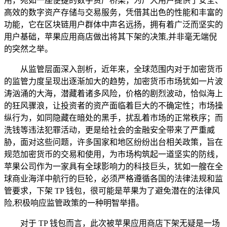
用，宛如一座便捷的数字资产桥梁，为广大用户提供了安全、
高效的数字资产存储与交易服务，凭借其出色的性能和丰富的
功能，它在区块链用户群体中声名远扬，拥有着广泛而坚实的
用户基础，苹果应用商店做出将其下架的决策,并非毫无端倪
的突然之举。
从监管层面深入剖析，近年来，全球范围内对于加密货币
的监管力度呈现出逐渐加大的趋势，加密货币市场犹如一片波
涛汹涌的大海，潜藏着诸多风险，价格的剧烈波动，恰似海上
的狂风骤浪，让投资者的资产面临着巨大的不确定性；市场操
纵行为，如同隐藏在暗处的黑手，扰乱着市场的正常秩序；而
洗钱等违法犯罪活动，更是给社会的金融安全带来了严重威
胁，面对这些问题，许多国家和地区纷纷出台相关政策，旨在
规范加密货币的交易和使用，为市场构筑起一道坚实的防线，
苹果公司作为一家具有全球影响力的科技巨头，犹如一艘在全
球商业海洋中航行的巨轮，必须严格遵循各国的法律法规和监
管要求，下架 TP 钱包，很可能是苹果为了避免潜在的法律风
险,积极响应监管政策的一种明智举措。
对于 TP 钱包而言，此次被苹果应用商店下架无疑是一场