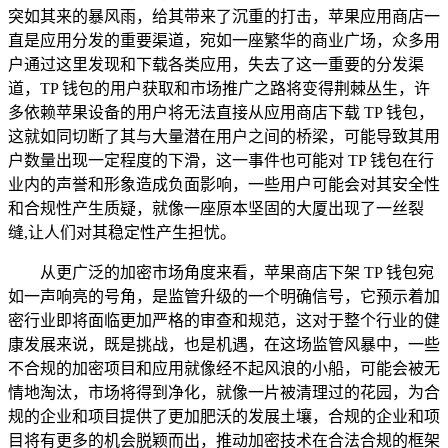
突如其来的暴风雨，给其带来了沉重的打击，苹果应用商店一
直是应用分发的重要渠道，宛如一座繁华的商业广场，众多用
户通过这里发现和下载各类应用，失去了这一重要的分发渠
道，TP 钱包的用户获取和市场推广之路将变得荆棘丛生，许
多依赖苹果设备的用户将无法直接从应用商店下载 TP 钱包，
这就如同切断了其与大量潜在用户之间的桥梁，可能导致其用
户数量出现一定程度的下滑，这一事件也可能对 TP 钱包在行
业内的声誉和形象造成负面影响，一些用户可能会对其安全性
和合规性产生质疑，就像一座原本坚固的大厦出现了一丝裂
缝,让人们对其稳定性产生担忧。
从更广泛的加密市场角度来看，苹果商店下架 TP 钱包宛
如一声响亮的号角，是监管升级的一个明确信号，它预示着加
密行业即将面临更加严格的审查和规范，这对于整个行业的健
康发展来说，既是挑战，也是机遇，在这场监管风暴中，一些
不合规的加密项目和应用就像经不起风浪的小船，可能会被无
情地淘汰，市场将得到净化，就像一片被清理过的花园，为合
规的企业和项目提供了更加肥沃的发展土壤，合规的企业和项
目将有更多的机会脱颖而出，推动加密技术在合法合规的框架