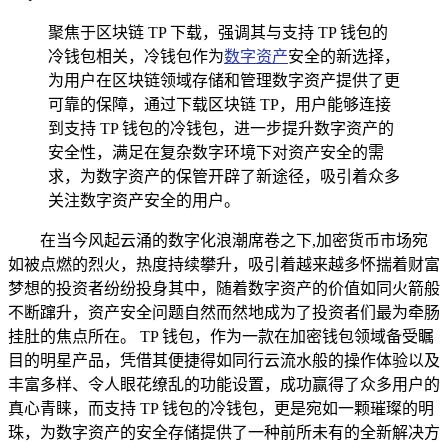
聚焦于区块链 TP 下载，强调其与支持 TP 钱包的
冷钱包相关，冷钱包作为
数字资产
安全的新选择，
为用户在区块链领域存储和管理数字资产提供了更
可靠的保障，通过下载区块链 TP，用户能够连接
到支持 TP 钱包的冷钱包，进一步提升数字资产的
安全性，满足在复杂数字环境下对资产安全的需
求，为数字资产的保管开辟了新途径，吸引着众多
关注数字资产安全的用户。
在当今风起云涌的数字化浪潮席卷之下,加密货币市场宛
如被点燃的烈火，热度持续攀升，吸引着越来越多怀揣着财富
梦想的投资者纷纷投身其中，随着数字资产的价值如同火箭般
不断蹿升，资产安全问题自然而然地成为了投资者们最为牵肠
挂肚的焦点所在。 TP 钱包，作为一款在加密钱包领域备受瞩
目的明星产品，凭借其便捷得如同行云流水般的操作体验以及
丰富多样、令人眼花缭乱的功能设置，成功赢得了众多用户的
真心青睐，而支持 TP 钱包的冷钱包，更是宛如一颗璀璨的明
珠，为数字资产的安全存储提供了一种前所未有的全新解决方