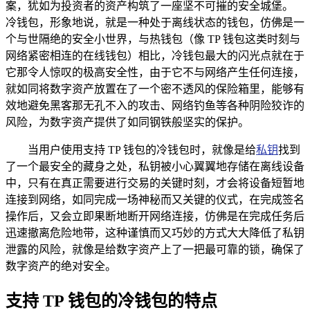
案，犹如为投资者的资产构筑了一座坚不可摧的安全城堡。
冷钱包，形象地说，就是一种处于离线状态的钱包，仿佛是一
个与世隔绝的安全小世界，与热钱包（像 TP 钱包这类时刻与
网络紧密相连的在线钱包）相比，冷钱包最大的闪光点就在于
它那令人惊叹的极高安全性，由于它不与网络产生任何连接，
就如同将数字资产放置在了一个密不透风的保险箱里，能够有
效地避免黑客那无孔不入的攻击、网络钓鱼等各种阴险狡诈的
风险，为数字资产提供了如同钢铁般坚实的保护。
当用户使用支持 TP 钱包的冷钱包时，就像是给
私钥
找到
了一个最安全的藏身之处，私钥被小心翼翼地存储在离线设备
中，只有在真正需要进行交易的关键时刻，才会将设备短暂地
连接到网络，如同完成一场神秘而又关键的仪式，在完成签名
操作后，又会立即果断地断开网络连接，仿佛是在完成任务后
迅速撤离危险地带，这种谨慎而又巧妙的方式大大降低了私钥
泄露的风险，就像是给数字资产上了一把最可靠的锁，确保了
数字资产的绝对安全。
支持 TP 钱包的冷钱包的特点