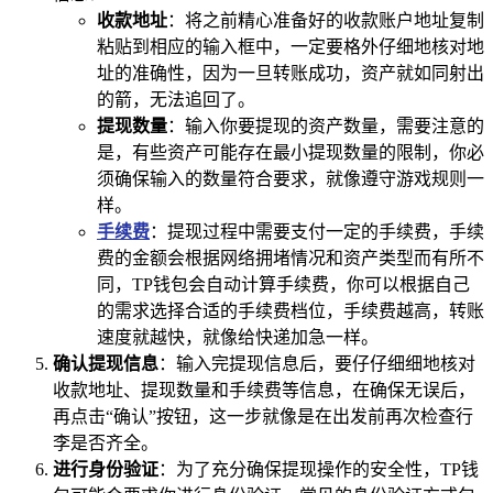
收款地址
：将之前精心准备好的收款账户地址复制
粘贴到相应的输入框中，一定要格外仔细地核对地
址的准确性，因为一旦转账成功，资产就如同射出
的箭，无法追回了。
提现数量
：输入你要提现的资产数量，需要注意的
是，有些资产可能存在最小提现数量的限制，你必
须确保输入的数量符合要求，就像遵守游戏规则一
样。
手续费
：提现过程中需要支付一定的手续费，手续
费的金额会根据网络拥堵情况和资产类型而有所不
同，TP钱包会自动计算手续费，你可以根据自己
的需求选择合适的手续费档位，手续费越高，转账
速度就越快，就像给快递加急一样。
确认提现信息
：输入完提现信息后，要仔仔细细地核对
收款地址、提现数量和手续费等信息，在确保无误后，
再点击“确认”按钮，这一步就像是在出发前再次检查行
李是否齐全。
进行身份验证
：为了充分确保提现操作的安全性，TP钱