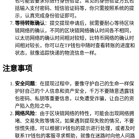
包可能会要求你进行身份验证，常见的身份验证方式包
括输入支付密码、短信验证码等，你只需按照系统的提
示，认真完成身份验证即可。
等待转账确认
：提交提现申请后，就需要耐心等待区块
链网络的确认，不同的区块链网络确认时间各不相同，
以太坊网络的确认时间相对较短，比特币网络的确认时
间相对较长，你可以在TP钱包中随时查看转账的进度和
状态，就像追踪快递的物流信息一样。
注意事项
安全问题
：在提现过程中，要像守护自己的生命一样保
护好自己的个人信息和资产安全，千万不要随意透露钱
包密码、私钥等重要信息，以免遭受诈骗，让自己的资
产陷入危险之中。
网络风险
：由于区块链网络的特性，可能会出现网络拥
堵、交易失败等情况，如果遇到提现失败的情况，不要
惊慌失措，可以根据TP钱包的提示进行处理，或者及时
联系TP钱包的客服寻求帮助，就像在迷路时向他人问路