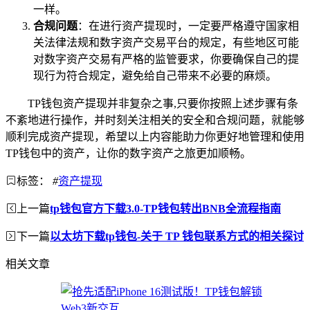
一样。
合规问题
：在进行资产提现时，一定要严格遵守国家相
关法律法规和数字资产交易平台的规定，有些地区可能
对数字资产交易有严格的监管要求，你要确保自己的提
现行为符合规定，避免给自己带来不必要的麻烦。
TP钱包资产提现并非复杂之事,只要你按照上述步骤有条
不紊地进行操作，并时刻关注相关的安全和合规问题，就能够
顺利完成资产提现，希望以上内容能助力你更好地管理和使用
TP钱包中的资产，让你的数字资产之旅更加顺畅。
标签：
#
资产提现
上一篇
tp钱包官方下载3.0-TP钱包转出BNB全流程指南
下一篇
以太坊下载tp钱包-关于 TP 钱包联系方式的相关探讨
相关文章