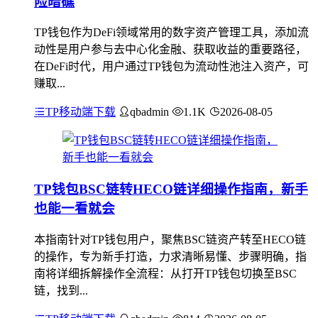
险暗礁
TP钱包作为DeFi领域常用的数字资产管理工具，添加流
动性是用户参与去中心化金融、获取收益的重要路径，
在DeFi时代，用户通过TP钱包为流动性池注入资产，可
赚取...
TP移动端下载
qbadmin
1.1K
2026-08-05
TP钱包BSC链转HECO链详细操作指南，新手
也能一看就会
本指南针对TP钱包用户，聚焦BSC链资产转至HECO链
的操作，专为新手打造，力求清晰易懂、步骤明确，指
南将详细拆解操作全流程：从打开TP钱包切换至BSC
链，找到...