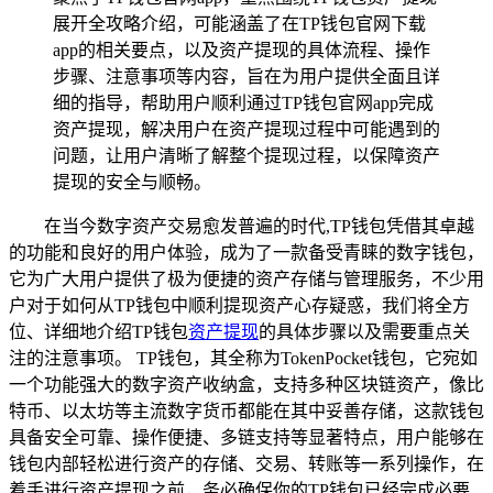
展开全攻略介绍，可能涵盖了在TP钱包官网下载
app的相关要点，以及资产提现的具体流程、操作
步骤、注意事项等内容，旨在为用户提供全面且详
细的指导，帮助用户顺利通过TP钱包官网app完成
资产提现，解决用户在资产提现过程中可能遇到的
问题，让用户清晰了解整个提现过程，以保障资产
提现的安全与顺畅。
在当今数字资产交易愈发普遍的时代,TP钱包凭借其卓越
的功能和良好的用户体验，成为了一款备受青睐的数字钱包，
它为广大用户提供了极为便捷的资产存储与管理服务，不少用
户对于如何从TP钱包中顺利提现资产心存疑惑，我们将全方
位、详细地介绍TP钱包
资产提现
的具体步骤以及需要重点关
注的注意事项。 TP钱包，其全称为TokenPocket钱包，它宛如
一个功能强大的数字资产收纳盒，支持多种区块链资产，像比
特币、以太坊等主流数字货币都能在其中妥善存储，这款钱包
具备安全可靠、操作便捷、多链支持等显著特点，用户能够在
钱包内部轻松进行资产的存储、交易、转账等一系列操作，在
着手进行资产提现之前，务必确保你的TP钱包已经完成必要