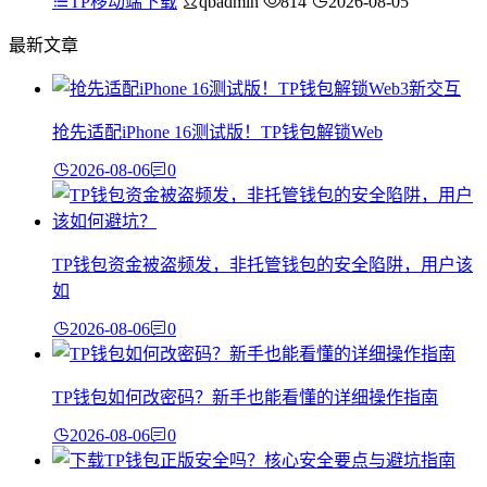
TP移动端下载
qbadmin
814
2026-08-05
最新文章
抢先适配iPhone 16测试版！TP钱包解锁Web
2026-08-06
0
TP钱包资金被盗频发，非托管钱包的安全陷阱，用户该
如
2026-08-06
0
TP钱包如何改密码？新手也能看懂的详细操作指南
2026-08-06
0