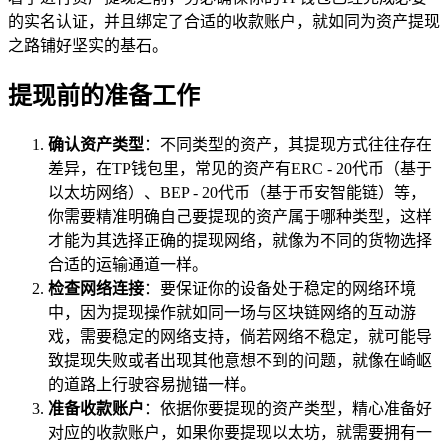
的实名认证，并且绑定了合适的收款账户，就如同为资产提现
之路铺好坚实的基石。
提现前的准备工作
确认资产类型
：不同类型的资产，其提现方式往往存在
差异，在TP钱包里，常见的资产有ERC - 20代币（基于
以太坊网络）、BEP - 20代币（基于币安智能链）等，
你需要精准明确自己要提现的资产属于哪种类型，这样
才能为其选择正确的提现网络，就像为不同的货物选择
合适的运输通道一样。
检查网络连接
：要保证你的设备处于稳定的网络环境
中，因为提现操作就如同一场与区块链网络的互动游
戏，需要稳定的网络支持，倘若网络不稳定，就可能导
致提现失败或者出现其他意想不到的问题，就像在崎岖
的道路上行驶容易抛锚一样。
准备收款账户
：依据你要提现的资产类型，精心准备好
对应的收款账户，如果你要提现以太坊，就需要拥有一