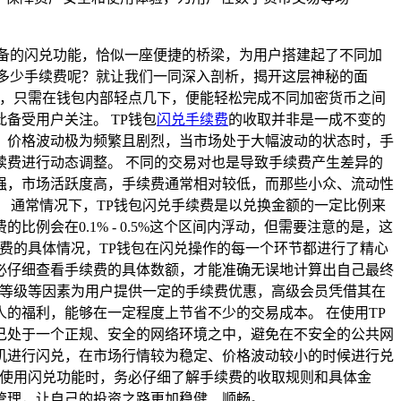
备的闪兑功能，恰似一座便捷的桥梁，为用户搭建起了不同加
多少手续费呢？就让我们一同深入剖析，揭开这层神秘的面
程，只需在钱包内部轻点几下，便能轻松完成不同加密货币之间
备受用户关注。 TP钱包
闪兑手续费
的收取并非是一成不变的
，价格波动极为频繁且剧烈，当市场处于大幅波动的状态时，手
费进行动态调整。 不同的交易对也是导致手续费产生差异的
强，市场活跃度高，手续费通常相对较低，而那些小众、流动性
 通常情况下，TP钱包闪兑手续费是以兑换金额的一定比例来
会在0.1% - 0.5%这个区间内浮动，但需要注意的是，这
费的具体情况，TP钱包在闪兑操作的每一个环节都进行了精心
必仔细查看手续费的具体数额，才能准确无误地计算出自己最终
员等级等因素为用户提供一定的手续费优惠，高级会员凭借其在
的福利，能够在一定程度上节省不少的交易成本。 在使用TP
己处于一个正规、安全的网络环境之中，避免在不安全的公共网
机进行闪兑，在市场行情较为稳定、价格波动较小的时候进行兑
在使用闪兑功能时，务必仔细了解手续费的收取规则和具体金
管理，让自己的投资之路更加稳健、顺畅。