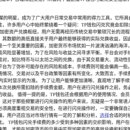
璀璨的明星，成为了广大用户日常交易中常用的得力工具，它所具
性，许多用户心中始终萦绕着一个疑问：TP钱包闪兑究竟会扣除
的加密资产兑换枢纽，用户无需再经历传统交易中繁琐冗长的流
其数额的高低直接关乎用户最终能够获得的实际兑换收益，因此
是一个至关重要的因素，加密货币市场犹如一片波涛汹涌的海洋
易风险显著增加，为了在风险与收益之间寻求平衡，平台会对手续
易对，如比特币与以太坊之间的兑换，由于其交易量大、流动性
台为了弥补可能存在的风险和成本，手续费则可能会偏高一些。
况、交易对以及平台政策等因素有所变化，大致而言，手续费的比例
内实时显示的为准。 为了让用户能够更加清晰、直观地了解手续
本次兑换所需扣除的手续费金额，用户在进行闪兑操作之前，务
收益。 值得一提的是，TP钱包还会根据用户的使用情况、会
这对于那些频繁进行闪兑操作的用户来说，无疑是一个非常诱人
必须高度重视交易的安全性，在进行闪兑操作时，一定要确保自
骗，用户还应当对市场行情有一定的了解和分析，
选择
合适的时
。 TP钱包闪兑手续费的多少受到多种因素的交织影响，用户
决策，才能在加密货币的交易中实现加密资产的高效兑换和科学