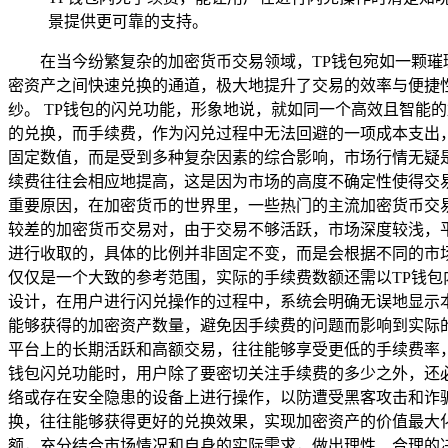
景提供更可靠的支持。
在当今纷繁复杂的加密货币交易领域，TP钱包宛如一颗
密资产之间快速兑换的通道，极大地提升了交易的效率与便捷
纱。 TP钱包的闪兑功能，形象地说，就如同一个高效且智能
的兑换，而手续费，作为闪兑过程中无法回避的一项成本支出，
固定数值，而是受到多种复杂因素的综合影响，市场行情无疑
续费往往会相应地提高，这是因为市场的高度不确定性使得交
重要原因，在加密货币的世界里，一些热门的主流加密货币交
较差的加密货币交易对，由于交易不够活跃，市场深度较浅，平
进行收取的，具体的比例并非固定不变，而是会根据不同的市场情
仅仅是一个大致的参考范围，实际的手续费数额还需以TP钱包
设计，在用户进行闪兑操作的过程中，系统会明确无误地显示
能够获得的加密资产数量，避免因手续费的问题而影响到实际的
平台上的长期活跃和高额交易，往往能够享受更低的手续费率，
钱包闪兑功能时，用户除了要密切关注手续费的多少之外，还
络或存在安全隐患的设备上进行操作，以防遭受黑客攻击和诈
换，往往能够获得更好的兑换效果，实现加密资产的价值最大化
额，充分结合市场情况和自身的实际需求，做出理性、合理的