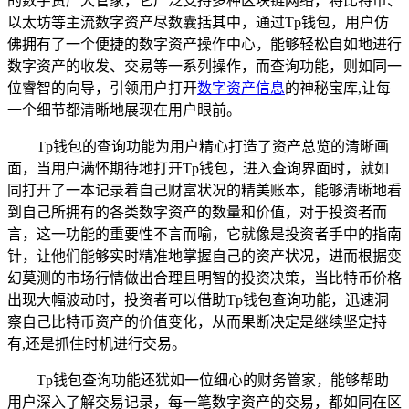
的数字资产大管家，它广泛支持多种区块链网络，将比特币、
以太坊等主流数字资产尽数囊括其中，通过Tp钱包，用户仿
佛拥有了一个便捷的数字资产操作中心，能够轻松自如地进行
数字资产的收发、交易等一系列操作，而查询功能，则如同一
位睿智的向导，引领用户打开
数字资产信息
的神秘宝库,让每
一个细节都清晰地展现在用户眼前。
Tp钱包的查询功能为用户精心打造了资产总览的清晰画
面，当用户满怀期待地打开Tp钱包，进入查询界面时，就如
同打开了一本记录着自己财富状况的精美账本，能够清晰地看
到自己所拥有的各类数字资产的数量和价值，对于投资者而
言，这一功能的重要性不言而喻，它就像是投资者手中的指南
针，让他们能够实时精准地掌握自己的资产状况，进而根据变
幻莫测的市场行情做出合理且明智的投资决策，当比特币价格
出现大幅波动时，投资者可以借助Tp钱包查询功能，迅速洞
察自己比特币资产的价值变化，从而果断决定是继续坚定持
有,还是抓住时机进行交易。
Tp钱包查询功能还犹如一位细心的财务管家，能够帮助
用户深入了解交易记录，每一笔数字资产的交易，都如同在区