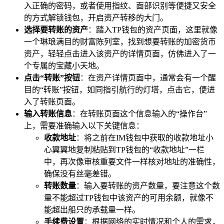
入正确的密码，或者使用指纹、面部识别等便捷又安全
的方式解锁钱包，开启资产转移的大门。
选择要转账的资产
：踏入TP钱包的资产页面，这里就像
一个琳琅满目的财富陈列室，找到想要转账的加密货币
资产，轻轻点击进入该资产的详情页面，仿佛进入了一
个专属的宝藏小天地。
点击“转账”按钮
：在资产详情页面中，通常会有一个醒
目的“转账”按钮，如同指引航行的灯塔，点击它，便进
入了转账页面。
输入转账信息
：在转账页面这个信息输入的“操作台”
上，需要准确输入以下关键信息：
收款地址
：将之前在IM钱包中获取的收款地址小
心翼翼地复制粘贴到TP钱包的“收款地址”一栏
中，再次像审核重要文件一样核对地址的准确性，
确保没有丝毫差错。
转账数量
：输入要转账的资产数量，要注意这个数
量不能超过TP钱包中该资产的可用余额，就像不
能超出船只的承载量一样。
手续费设置
：根据网络的实时情况和个人的需求，