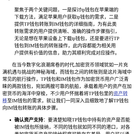
聚焦于两个关键问题，一是探讨tp钱包在苹果端的
下载方法，满足苹果用户获取tp钱包的需求，二是
提供TP钱包转账到IM钱包的详细指南，为有此类
转账需求的用户提供清晰、准确的操作步骤指引，
无论是想在苹果设备上下载tp钱包，还是要进行TP
钱包到IM钱包的转账操作，此内容都能为相关用
户提供有价值的信息，助力其顺利完成对应操作。
在当今数字化浪潮席卷的时代,加密货币领域犹如一片充
满机遇与挑战的神秘海域，而钱包之间的转账则是这片海域中
常见的航行操作，TP钱包和IM钱包作为加密货币用户广泛青
睐的两款钱包，宛如两艘可靠的航船，承载着用户的资产在加
密货币的海洋中穿梭，不少用户怀揣着将TP钱包里的
资产转
移
至IM钱包的需求，就让我们一同深入且细致地了解TP钱包
向IM钱包转账的具体步骤。
确认资产支持
：要清楚知晓TP钱包中持有的资产是否能
被IM钱包所接纳，不同的钱包就如同不同的港口，对各