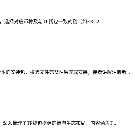
择对应币种及与TP钱包一致的链（如ERC2...
的安装包，校验文件完整性后完成安装；接着讲解注册新...
入梳理了TP钱包搭建的链游生态布局，内容涵盖T...