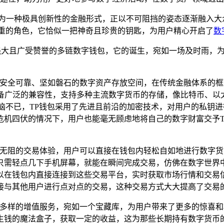
作为一种极具创新性的金融形式，正以不可阻挡的姿态逐渐融入大
轻重的角色，它恰似一把神奇且珍贵的钥匙，为用户精心开启了
数
是一款功能强大且广受赞誉的多链数字钱包，它的诞生，宛如一场及时
一个安全可靠、坚如磐石的数字资产存放空间，在传统金融体系的
具备广泛的兼容性，支持多种主流数字货币的存储，像比特币、以
恼不已，TP钱包采用了先进且前沿的加密技术，对用户的私钥
危机四伏的情况下，用户也能毫无顾虑地将自己的数字财富交予T
流畅无阻的交易体验，用户可以直接在钱包内轻松自如地进行数字
只需轻点几下手机屏幕，就能在瞬间完成交易，仿佛在数字世界中
以在钱包内直接连接到这些交易平台，实时获取市场行情和交易信
接与其他用户进行点对点的交易，这种交易方式大大提高了交易
丰富多样的增值服务，宛如一个宝藏库，为用户带来了更多的惊喜
生钱的魔法盒子，获取一定的收益，这为那些长期持有数字货币