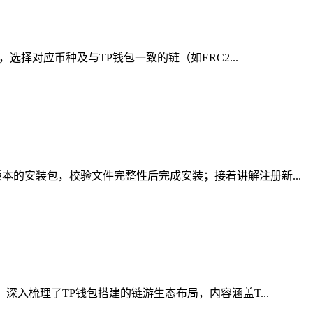
择对应币种及与TP钱包一致的链（如ERC2...
的安装包，校验文件完整性后完成安装；接着讲解注册新...
入梳理了TP钱包搭建的链游生态布局，内容涵盖T...