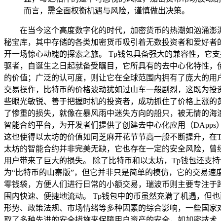
而言，需全面权衡机遇与风险，谨慎做出决策。
在当今这个高度数字化的时代，加密货币的热潮如汹涌澎
秘宝库，其中存储的各类加密货币吸引着无数投资者和爱好者
开一场惊心动魄的探索之旅。 Tp钱包具备强大的兼容性，它
驱者，自诞生之日起就备受瞩目，它所具有的去中心化特性，
的价值；广泛的认可度，则让它在全球范围内拥有了庞大的用
交易操作，比特币的价格波动犹如过山车一般剧烈，这既为投
些眼光敏锐、善于把握时机的投资者，成功抓住了价格上涨的
了惨重的损失，就像在暴风雨中迷失方向的船只，被无情的海浪
智能合约平台，为开发者们提供了创建去中心化应用（DApp
这也使得以太坊的价值如同芝麻开花节节高一般不断提升，在T
太坊的智能合约并非完美无缺，它也存在一定的安全风险，曾
用户带来了巨大的损失。 除了比特币和以太坊，Tp钱包还支
为“比特币的山寨版”，但它并非只是简单的模仿，它的交易速
零钱袋，方便人们进行日常的小额交易，瑞波币则主要专注于
围内快速、便捷地流动。 Tp钱包中的币虽然充满了机遇，但
形势、政策法规、市场情绪等多种因素的综合影响，一些国家
取了多种先进的安全措施来保障用户资产的安全，如加密技术