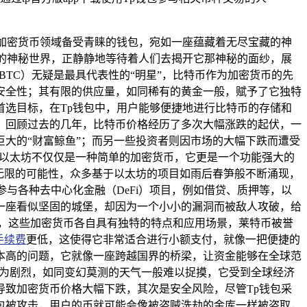
加密货币领域备受青睐的钱包，宛如一座蕴藏着无尽宝藏的神
的神秘世界，正静静地等待着人们去揭开它那神秘的面纱，展
TC）无疑是最具代表性的“明星”，比特币作为加密货币的先
安全性；其有限的供应量，如同稀有的黄金一般，赋予了它独特
选目标，在Tp钱包中，用户能够便捷地进行比特币的存储和
，回顾过去的几年，比特币价格经历了多次大幅涨跌的起伏，一
大的“财富鲸鱼”；而另一些投资者则因市场的大幅下跌而遭受
，以太坊不仅仅是一种简单的加密货币，它更是一个功能强大的
了无限的可能性，众多基于以太坊的项目如雨后春笋般不断涌现，
与各种去中心化金融（DeFi）项目，例如借贷、质押等，以
一座看似坚固的城堡，却因为一个小小的漏洞而被敌人攻破，给
等，这些加密货币各自具有独特的特点和应用场景，莱特币被誉
手续费
更低，这使得它非常适合进行小额支付，就像一把便捷的
本高的问题，它就像一座跨越国界的桥梁，让资金能够在全球范
极为剧烈，如同变幻莫测的天气一般难以捉摸，它受到全球经济
致加密货币价格大幅下跌，其次是安全风险，尽管Tp钱包采
包被攻击，用户的币就可能会像被盗贼洗劫的金库一样被盗取，