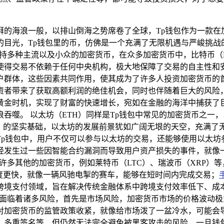
湃的海浪一般，以排山倒海之势席卷了全球，Tp钱包作为一款在
的目光，Tp钱包里的币，仿佛是一个充满了无限机遇与严峻挑战
支持多种主流以及小众的加密货币，在众多加密货币中，比特币（B
使得交易不依赖于任何中央机构，极大地保障了交易的自主性和
户群体，这些因素共同作用，使其成为了许多人投资加密货币的首
资者带来了获取高额利润的绝佳机会，同时也伴随着巨大的风险
黄金时机，实现了财富的快速增长，宛如在金融的海洋中捕获了巨
吞噬。 以太坊（ETH）同样是Tp钱包中常见的加密货币之一
s）的坚实基础，以太坊的发展前景犹如广阔无垠的天空，充满
p钱包中，用户不仅可以参与以太坊的交易，还能够使用以太坊参
经发生过一些因智能合约漏洞而导致用户资产损失的事件，就像
持许多其他的加密货币，例如莱特币（LTC）、瑞波币（XRP）
度更快，就像一辆风驰电掣的赛车，能够在短时间内完成交易；
跨境支付领域，旨在解决传统金融体系中跨境支付效率低下、成
也面临着诸多风险，首先是市场风险，加密货币市场的价格波动
对加密货币的监管政策收紧，就像给市场泼了一盆冷水，可能会导
、多重签名等，但仍然无法完全避免被黑客攻击的风险，一旦钱