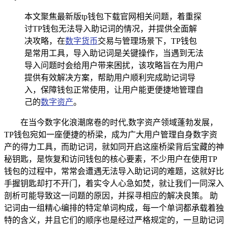
本文聚焦最新版tp钱包下载官网相关问题，着重探
讨TP钱包无法导入助记词的情况，并提供全面解
决攻略，在
数字货币
交易与管理场景下，TP钱包
是常用工具，导入助记词是关键操作，当遇到无法
导入问题时会给用户带来困扰，该攻略旨在为用户
提供有效解决方案，帮助用户顺利完成助记词导
入，保障钱包正常使用，让用户能更便捷地管理自
己的
数字资产
。
在当今数字化浪潮席卷的时代,数字资产领域蓬勃发展，
TP钱包宛如一座便捷的桥梁，成为广大用户管理自身数字资
产的得力工具，而助记词，就如同开启这座桥梁背后宝藏的神
秘钥匙，是恢复和访问钱包的核心要素，不少用户在使用TP
钱包的过程中，常常会遭遇无法导入助记词的难题，这就好比
手握钥匙却打不开门，着实令人心急如焚，就让我们一同深入
剖析可能导致这一问题的原因，并探寻相应的解决良策。 助
记词由一组精心编排的特定单词构成，每一个单词都承载着独
特的含义，并且它们的顺序也是经过严格规定的，一旦助记词