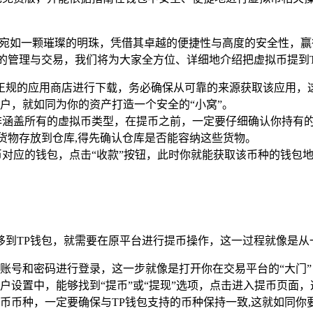
cket）宛如一颗璀璨的明珠，凭借其卓越的便捷性与高度的安全
的管理与交易，我们将为大家全方位、详细地介绍把虚拟币提到
者正规的应用商店进行下载，务必确保从可靠的来源获取该应用，
户，就如同为你的资产打造一个安全的“小窝”。
非涵盖所有的虚拟币类型，在提币之前，一定要仔细确认你持有的
把货物存放到仓库,得先确认仓库是否能容纳这些货物。
币对应的钱包，点击“收款”按钮，此时你就能获取该币种的钱包
到TP钱包，就需要在原平台进行提币操作，这一过程就像是从一
账号和密码进行登录，这一步就像是打开你在交易平台的“大门”
设置中，能够找到“提币”或“提现”选项，点击进入提币页面，
币币种，一定要确保与TP钱包支持的币种保持一致,这就如同你