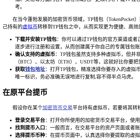
考。
在当今蓬勃发展的加密货币领域，TP钱包（TokenPo
己持有的
虚拟币
转移到TP钱包之中，从而实现更为便捷、高效
下载并安装TP钱包
：你可以通过TP钱包的官方渠道或
逐步进行注册和设置，从而创建属于你自己的专属钱包账
确认支持的虚拟币
：TP钱包虽然支持多种虚拟币，但并
（BTC）、以太坊（ETH）、USDT等，这就好比你要
获取
钱包地址
：打开TP钱包，精准选择你要存入的虚拟
唯一标识，务必准确无误地进行复制,容不得半点马虎。
在原平台提币
假设你在某个
加密货币交易
平台持有虚拟币，若要将其转移
登录交易平台
：打开你所使用的加密货币交易平台，使用
找到提币入口
：一般而言，在交易平台的资产页面或者账户
选择提币币种
：在提币页面中，认真选择你要提取的虚拟