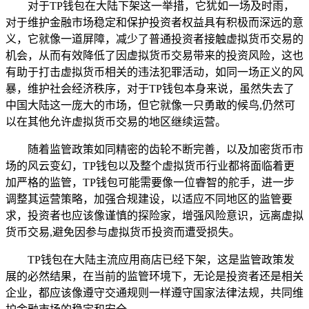
对于TP钱包在大陆下架这一举措，它犹如一场及时雨，
对于维护金融市场稳定和保护投资者权益具有积极而深远的意
义，它就像一道屏障，减少了普通投资者接触虚拟货币交易的
机会，从而有效降低了因虚拟货币交易带来的投资风险，这也
有助于打击虚拟货币相关的违法犯罪活动，如同一场正义的风
暴，维护社会经济秩序，对于TP钱包本身来说，虽然失去了
中国大陆这一庞大的市场，但它就像一只勇敢的候鸟,仍然可
以在其他允许虚拟货币交易的地区继续运营。
随着监管政策如同精密的齿轮不断完善，以及加密货币市
场的风云变幻，TP钱包以及整个虚拟货币行业都将面临着更
加严格的监管，TP钱包可能需要像一位睿智的舵手，进一步
调整其运营策略，加强合规建设，以适应不同地区的监管要
求，投资者也应该像谨慎的探险家，增强风险意识，远离虚拟
货币交易,避免因参与虚拟货币投资而遭受损失。
TP钱包在大陆主流应用商店已经下架，这是监管政策发
展的必然结果，在当前的监管环境下，无论是投资者还是相关
企业，都应该像遵守交通规则一样遵守国家法律法规，共同维