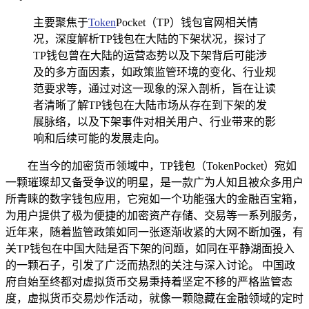
主要聚焦于
Token
Pocket（TP）钱包官网相关情
况，深度解析TP钱包在大陆的下架状况，探讨了
TP钱包曾在大陆的运营态势以及下架背后可能涉
及的多方面因素，如政策监管环境的变化、行业规
范要求等，通过对这一现象的深入剖析，旨在让读
者清晰了解TP钱包在大陆市场从存在到下架的发
展脉络，以及下架事件对相关用户、行业带来的影
响和后续可能的发展走向。
在当今的加密货币领域中，TP钱包（TokenPocket）宛如
一颗璀璨却又备受争议的明星，是一款广为人知且被众多用户
所青睐的数字钱包应用，它宛如一个功能强大的金融百宝箱，
为用户提供了极为便捷的加密资产存储、交易等一系列服务，
近年来，随着监管政策如同一张逐渐收紧的大网不断加强，有
关TP钱包在中国大陆是否下架的问题，如同在平静湖面投入
的一颗石子，引发了广泛而热烈的关注与深入讨论。 中国政
府自始至终都对虚拟货币交易秉持着坚定不移的严格监管态
度，虚拟货币交易炒作活动，就像一颗隐藏在金融领域的定时