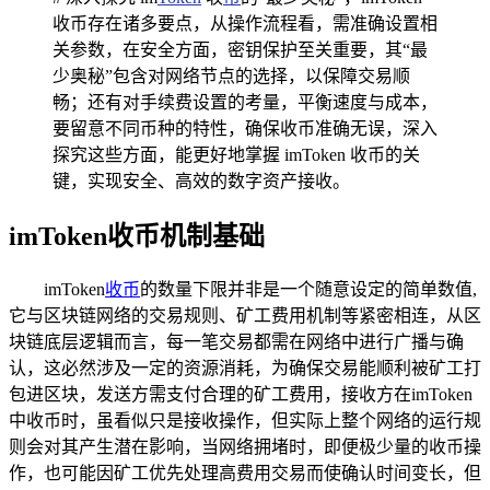
收币存在诸多要点，从操作流程看，需准确设置相
关参数，在安全方面，密钥保护至关重要，其“最
少奥秘”包含对网络节点的选择，以保障交易顺
畅；还有对手续费设置的考量，平衡速度与成本，
要留意不同币种的特性，确保收币准确无误，深入
探究这些方面，能更好地掌握 imToken 收币的关
键，实现安全、高效的数字资产接收。
imToken收币机制基础
imToken
收币
的数量下限并非是一个随意设定的简单数值,
它与区块链网络的交易规则、矿工费用机制等紧密相连，从区
块链底层逻辑而言，每一笔交易都需在网络中进行广播与确
认，这必然涉及一定的资源消耗，为确保交易能顺利被矿工打
包进区块，发送方需支付合理的矿工费用，接收方在imToken
中收币时，虽看似只是接收操作，但实际上整个网络的运行规
则会对其产生潜在影响，当网络拥堵时，即便极少量的收币操
作，也可能因矿工优先处理高费用交易而使确认时间变长，但