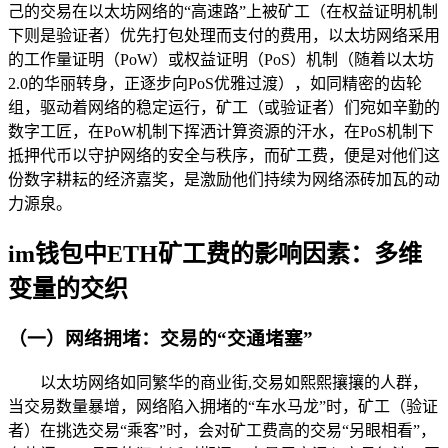
己的交易在以太坊网络的“高速路”上被矿工（在权益证明机制
下则是验证者）优先打包处理而支付的费用，以太坊网络采用
的工作量证明（PoW）或权益证明（PoS）机制（随着以太坊
2.0的华丽转身，正逐步向PoS优雅过渡），如同精密的齿轮
组，驱动着网络的稳定运行，矿工（或验证者）们宛如辛勤的
数字工匠，在PoW机制下挥洒计算资源的汗水，在PoS机制下
抵押代币以守护网络的安全与秩序，而矿工费，便是对他们这
份数字耕耘的经济嘉奖，是激励他们持续为网络添砖加瓦的动
力源泉。
im钱包中ETH矿工费的影响因素：多维
变量的交织
（一）网络拥堵：交易的“交通堵塞”
以太坊网络如同繁华的商业街,交易如熙熙攘攘的人群，
当交易数量暴增，网络陷入拥堵的“车水马龙”时，矿工（验证
者）在挑选交易“乘客”时，会对矿工费高的交易“另眼相看”，