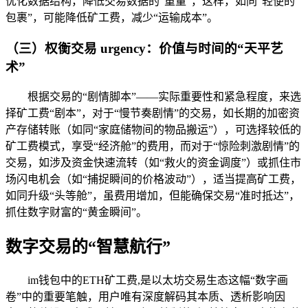
优化数据结构，降低交易数据的“重量”，这样，如同“轻便的
包裹”，可能降低矿工费，减少“运输成本”。
（三）权衡交易 urgency：价值与时间的“天平艺
术”
根据交易的“剧情脚本”——实际重要性和紧急程度，来选
择矿工费“剧本”，对于“慢节奏剧情”的交易，如长期的加密资
产存储转账（如同“家庭储物间的物品搬运”），可选择较低的
矿工费模式，享受“经济舱”的费用，而对于“惊险刺激剧情”的
交易，如涉及资金快速流转（如“救火的资金调度”）或抓住市
场闪电机会（如“捕捉瞬间的价格波动”），适当提高矿工费，
如同升级“头等舱”，虽费用增加，但能确保交易“准时抵达”，
抓住数字财富的“黄金瞬间”。
数字交易的“智慧航行”
im钱包中的ETH矿工费,是以太坊交易生态这幅“数字画
卷”中的重要笔触，用户唯有深度解码其本质、透析影响因