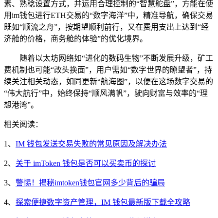
素、熟稔设置方式，并运用合理控制的“智慧舵盘”，方能在使
用im钱包进行ETH交易的“数字海洋”中，精准导航，确保交易
既如“顺流之舟”，按期望顺利前行，又在费用支出上达到“经
济舱的价格，商务舱的体验”的优化境界。
随着以太坊网络如“进化的数码生物”不断发展升级，矿工
费机制也可能“改头换面”，用户需如“数字世界的瞭望者”，持
续关注相关动态，如同更新“航海图”，以便在这场数字交易的
“伟大航行”中，始终保持“顺风满帆”，驶向财富与效率的“理
想港湾”。
相关阅读：
1、
IM 钱包发送交易失败的常见原因及解决办法
2、
关于 imToken 钱包是否可以买卖币的探讨
3、
警惕！揭秘imtoken钱包官网多少背后的骗局
4、
探索便捷数字资产管理，IM 钱包最新版下载全攻略