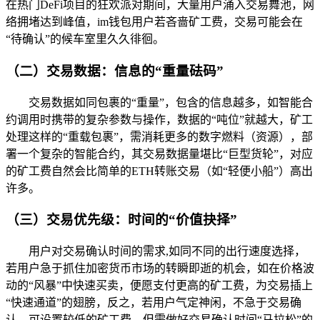
在热门DeFi项目的狂欢派对期间，大量用户涌入交易舞池，网
络拥堵达到峰值，im钱包用户若吝啬矿工费，交易可能会在
“待确认”的候车室里久久徘徊。
（二）交易数据：信息的“重量砝码”
交易数据如同包裹的“重量”，包含的信息越多，如智能合
约调用时携带的复杂参数与操作，数据的“吨位”就越大，矿工
处理这样的“重载包裹”，需消耗更多的数字燃料（资源），部
署一个复杂的智能合约，其交易数据量堪比“巨型货轮”，对应
的矿工费自然会比简单的ETH转账交易（如“轻便小船”）高出
许多。
（三）交易优先级：时间的“价值抉择”
用户对交易确认时间的需求,如同不同的出行速度选择，
若用户急于抓住加密货币市场的转瞬即逝的机会，如在价格波
动的“风暴”中快速买卖，便愿支付更高的矿工费，为交易插上
“快速通道”的翅膀，反之，若用户气定神闲，不急于交易确
认，可设置较低的矿工费，但需做好交易确认时间“马拉松”的