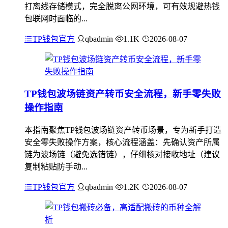
打离线存储模式，完全脱离公网环境，可有效规避热钱
包联网时面临的...
TP钱包官方
qbadmin
1.1K
2026-08-07
TP钱包波场链资产转币安全流程，新手零失败
操作指南
本指南聚焦TP钱包波场链资产转币场景，专为新手打造
安全零失败操作方案，核心流程涵盖：先确认资产所属
链为波场链（避免选错链），仔细核对接收地址（建议
复制粘贴防手动...
TP钱包官方
qbadmin
1.2K
2026-08-07