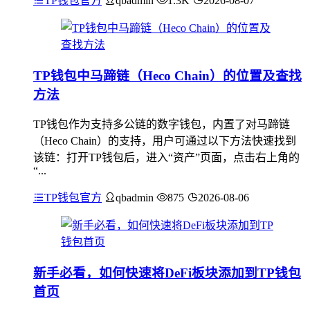
TP钱包官方
qbadmin
1.3K
2026-08-07
TP钱包中马蹄链（Heco Chain）的位置及查找
方法
TP钱包作为支持多公链的数字钱包，内置了对马蹄链
（Heco Chain）的支持，用户可通过以下方法快速找到
该链：打开TP钱包后，进入“资产”页面，点击右上角的
“...
TP钱包官方
qbadmin
875
2026-08-06
新手必看，如何快速将DeFi板块添加到TP钱包
首页