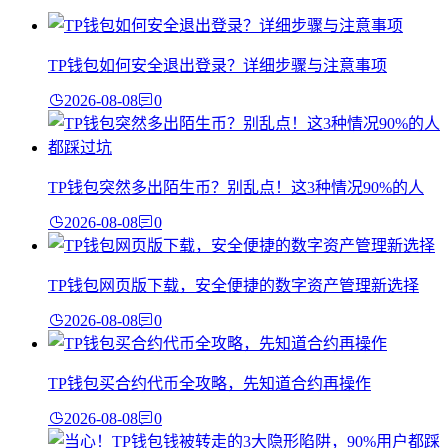
TP钱包如何安全退出登录？详细步骤与注意事项
2026-08-08
0
TP钱包突然多出陌生币？别乱点！这3种情况90%的人
2026-08-08
0
TP钱包网页版下载，安全便捷的数字资产管理新选择
2026-08-08
0
TP钱包买合约代币全攻略，先知道合约再操作
2026-08-08
0