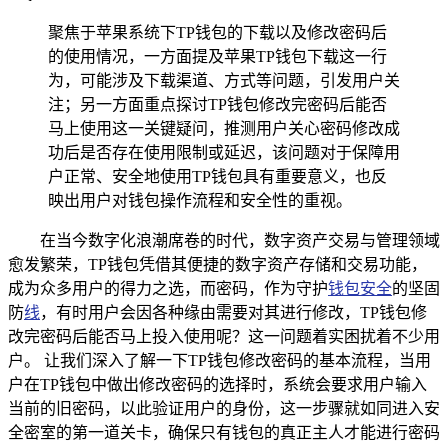
聚焦于苹果系统下TP钱包的下载以及修改密码后
的使用情况，一方面提及苹果TP钱包下载这一行
为，可能涉及下载渠道、方式等问题，引发用户关
注；另一方面重点探讨TP钱包修改完密码后能否
马上使用这一关键疑问，推测用户关心密码修改成
功后是否存在使用限制或延迟，该问题对于保障用
户正常、安全地使用TP钱包具有重要意义，也反
映出用户对钱包操作流程和安全性的重视。
在当今数字化浪潮席卷的时代，数字资产交易与管理领域
愈发繁荣，TP钱包凭借其便捷的数字资产存储和交易功能，
成为众多用户的得力之选，而密码，作为守护
钱包安全
的坚固
防
线
，有时用户会因各种缘由需要对其进行修改，TP钱包修
改完密码后能否马上投入使用呢？这一问题着实困扰着不少用
户。 让我们深入了解一下TP钱包修改密码的基本流程，当用
户在TP钱包中做出修改密码的选择时，系统会要求用户输入
当前的旧密码，以此验证用户的身份，这一步骤就如同进入安
全密室的第一道关卡，确保只有钱包的真正主人才能进行密码