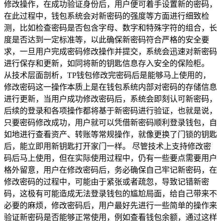
修改操作，在成功验证身份后，用户便可着手设置新的密码，
在此过程中，钱包系统会对新密码的强度等方面进行细致检
测，比如检查密码是否包含字母、数字和特殊字符的组合，长
度是否达到一定标准等，以此确保新密码符合严格的安全要
求，一旦用户完成密码修改操作并提交，系统会迅速对新密码
进行保存和更新，如同将新的钥匙信息存入安全的保险柜。
从技术层面剖析，TP钱包修改完密码后是能够马上使用的，
修改密码这一操作本质上是在钱包系统内部对密码的存储信息
进行更新，当用户成功修改密码后，系统会即刻认可新密码，
后续的登录和各项操作都将基于新密码进行验证，也就是说，
只要密码修改成功，用户就可以凭借新密码顺利登录钱包，自
如地进行查看资产、转账等常规操作，就像更换了门锁的钥匙
后，能立即用新钥匙打开家门一样。 尽管技术上支持修改密
码后马上使用，但在实际使用过程中，仍有一些要点需要用户
格外留意，用户在修改密码后，务必确保自己牢记新密码，在
修改密码的过程中，可能由于紧张或者疏忽，导致记错新密
码，这极有可能造成无法登录钱包的尴尬局面，给自己带来不
必要的麻烦，修改密码后，用户最好先进行一些简单的操作来
验证新密码是否能够正常使用，例如查看钱包余额，通过这样