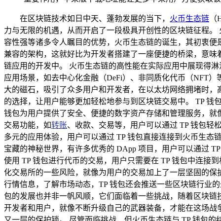
在区块链技术如日中天、蓬勃发展的当下，
火币生态链
（
力与无限的机遇，从而开启了一段极具开创性的区块链征程。
容性强等诸多令人瞩目的优势，火币生态链的诞生，其初衷便
兼容的架构，这就好比为开发者搭建了一座便捷的桥梁，意味
链应用的开发中。 火币生态链的高性能在实际应用中展现得
应用场景，如去中心化金融（DeFi）、非同质化代币（NF
大的磁石，吸引了众多用户和开发者，在以太坊网络拥堵时，
的选择，让用户能够更加轻松地参与到区块链交易中。 TP 
钱包为用户提供了安全、便捷的数字资产存储和管理服务，就像
交易功能，如
转账
、收款、交易等，用户可以通过 TP 钱包
多元的应用体验，用户可以通过 TP 钱包直接连接到火币生态
宝藏的神秘世界，有许多优秀的 DApp 项目，用户可以通过
使用 TP 钱包进行代币的交易，用户只需要在 TP 钱包中
化交易所的一些风险，就像为用户的交易加上了一层坚固的保护罩
行情信息，了解市场动态，TP 钱包还会推送一些区块链行业的
包的发展也并非一帆风顺，它们面临着一些挑战，随着区块链
开发者和用户，就像不断升级自己的武器装备，才能在这场战争
又一层的保护锁。 尽管面临挑战，但火币生态链与 TP 钱