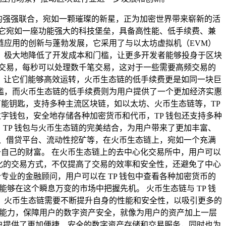
ocket 钱包）的强强联合，宛如一颗璀璨的新星，正为加密世界带来崭新的活
它宛如一座功能强大的科技堡垒，具备高性能、低手续费、兼
应用的创新与蓬勃发展，它采用了与以太坊虚拟机（EVM）
，极大地降低了开发成本和门槛，让更多开发者能够投身于区块
交易，每秒可以处理数千笔交易，这对于一些需要高频交易的
擎，让它们能够高效运转，火币生态链的低手续费更是如同一块巨
槛，而火币生态链的低手续费则为用户提供了一个更加经济实惠
万能钥匙，支持多种主流区块链，如以太坊、火币生态链等，TP
字钱包，安全地存储各种加密货币和代币，TP 钱包还支持多种
 TP 钱包与火币生态链的完美结合，为用户带来了更加丰富、
X）、借贷平台、流动性挖矿等，在火币生态链上，宛如一个充满
属于自己的财富。 在火币生态链上的去中心化交易所中，用户可以
中心化的交易方式，不仅提高了交易的效率和安全性，还避免了中心
专业的金融顾问，用户可以在 TP 钱包中查看各种加密货币的
够在这个瞬息万变的市场中把握先机。 火币生态链与 TP 钱
，火币生态链需要不断提升自身的性能和安全性，以吸引更多的
护能力，保障用户的数字资产安全，就像为用户的资产加上一层
用户提供了更加便捷、安全的数字资产存储和交易服务，同时也为