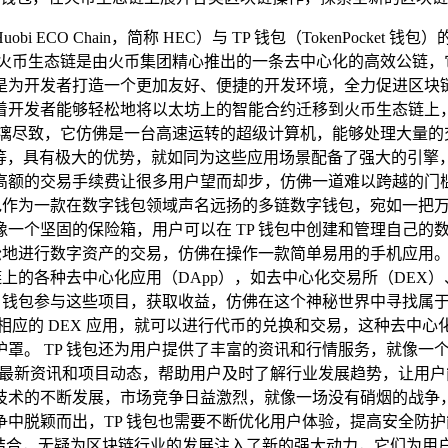
Huobi ECO Chain，简称 HEC）与 TP 钱包（TokenP
 火币生态链是由火币集团精心推出的一条去中心化的高效公链，
是为开发者打造一个更加友好、便捷的开发环境，全力促进区块链
着开发者能够轻松地将以太坊上的智能合约迁移到火币生态链上
淋漓尽致，它仿佛是一台高速运转的超级计算机，能够处理大量的
T）等，具有极大的优势，就如同为这些应用场景配备了强大的引
高额的交易手续费让很多用户望而却步，仿佛一道难以跨越的门
钱包作为一款在数字钱包领域声名远扬的多链数字钱包，宛如一把
一个坚固的保险箱，用户可以在 TP 钱包中创建和管理自己的数
轻松地进行数字资产的交易，仿佛在操作一款简单易用的手机应用。
链上的各种去中心化应用（DApp），如去中心化交易所（DE
 TP 钱包参与这些项目，获取收益，仿佛在这个神秘世界中寻找
连接到相应的 DEX 应用，就可以进行代币的兑换和交易，这种去
。 TP 钱包还为用户提供了丰富的资讯和行情服务，就像一个
最新资讯和项目动态，帮助用户及时了解行业发展趋势，让用户能
技术的不断发展，市场竞争日益激烈，就像一场没有硝烟的战争
中脱颖而出，TP 钱包也需要不断优化用户体验，提高安全防
包的结合，无疑为区块链行业的发展注入了新的强大动力，它们为