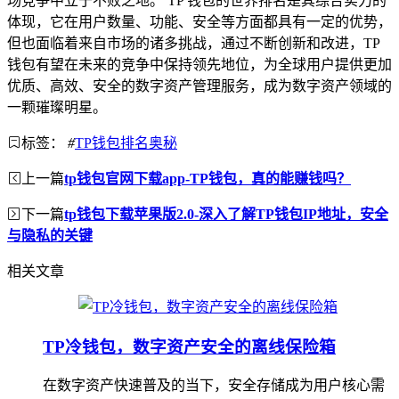
场竞争中立于不败之地。 TP 钱包的世界排名是其综合实力的
体现，它在用户数量、功能、安全等方面都具有一定的优势，
但也面临着来自市场的诸多挑战，通过不断创新和改进，TP
钱包有望在未来的竞争中保持领先地位，为全球用户提供更加
优质、高效、安全的数字资产管理服务，成为数字资产领域的
一颗璀璨明星。
标签：
#
TP钱包排名奥秘
上一篇
tp钱包官网下载app-TP钱包，真的能赚钱吗？
下一篇
tp钱包下载苹果版2.0-深入了解TP钱包IP地址，安全
与隐私的关键
相关文章
TP冷钱包，数字资产安全的离线保险箱
在数字资产快速普及的当下，安全存储成为用户核心需