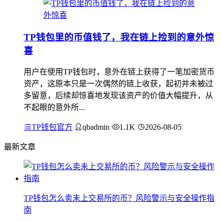
TP钱包里的币值钱了，我在链上捡到的意外惊
喜
用户在使用TP钱包时，意外在链上获得了一笔加密货币
资产，这原本只是一次偶然的链上收获，起初并未被过
多留意，后续却惊喜地发现该资产的价值大幅提升，从
不起眼的意外所...
TP钱包官方
qbadmin
1.1K
2026-08-05
最新文章
TP钱包怎么卖未上交易所的币？风险警示与安全操作指
南