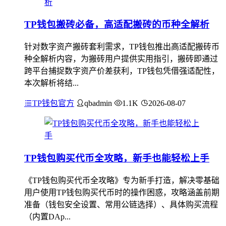
TP钱包搬砖必备，高适配搬砖的币种全解析
针对数字资产搬砖套利需求，TP钱包推出高适配搬砖币
种全解析内容，为搬砖用户提供实用指引，搬砖即通过
跨平台捕捉数字资产价差获利，TP钱包凭借强适配性，
本次解析将结...
TP钱包官方
qbadmin
1.1K
2026-08-07
TP钱包购买代币全攻略，新手也能轻松上手
《TP钱包购买代币全攻略》专为新手打造，解决零基础
用户使用TP钱包购买代币时的操作困惑，攻略涵盖前期
准备（钱包安全设置、常用公链选择）、具体购买流程
（内置DAp...