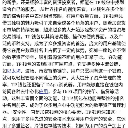
的新手，还是经验丰富的资深投资者，都能在 TP 钱包中找到
适合自己的服务。 从世界排名的视角来看，TP 钱包在多个维
度的综合排名中表现相当亮眼，在用户数量方面，TP 钱包凭
借其独特的魅力吸引了来自全球各个角落的用户，随着加密货
币市场的持续发展，越来越多的人开始涉足数字资产的投资与
交易领域，TP 钱包以其简洁易懂、操作方便的界面，以及广
泛的币种支持，成为了众多投资者的首选，庞大的用户基础使
得它在用户数量排名上占据了一定的优势，宛如一座屹立不倒
的数字资产堡垒，吸引着源源不断的用户汇聚于此。 在功能
方面，TP 钱包的表现同样可圈可点，它支持多种主流公链，
如
以太坊
、波场、币安智能链等，用户只需拥有这一个钱包，
就可以轻松管理不同链上的资产，大大提升了资产管理的效
率，TP 钱包还配备了 DApp 浏览器，用户能够直接在钱包内
访问各种去中心化
应用
，参与 DeFi 项目的挖矿、借贷等活
动，这种丰富而全面的功能，让 TP 钱包在功能完整性的排名
中名列前茅，成为了众多用户心中功能强大的数字资产管理利
器。 安全性一直是加密钱包的核心要素，TP 钱包深知这一
点，采用了多种先进的安全技术来保障用户资产的安全，它运
用了多重签名、冷钱包存储等技术，如同为用户的资产加上了