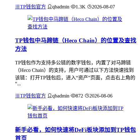
TP钱包官方
qbadmin
1.3K
2026-08-07
TP钱包中马蹄链（Heco Chain）的位置及查找
方法
TP钱包作为支持多公链的数字钱包，内置了对马蹄链
（Heco Chain）的支持，用户可通过以下方法快速找到
该链：打开TP钱包后，进入“资产”页面，点击右上角的
“...
TP钱包官方
qbadmin
872
2026-08-06
新手必看，如何快速将DeFi板块添加到TP钱包
首页