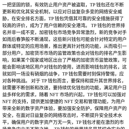
一把坚固的锁，有效防止用户资产被盗取，TP 钱包还在不断
更新和优化其安全机制，以应对日益复杂多变的网络安全威
胁，在安全排名方面，TP 钱包凭借其可靠的安全措施获得了
较高的评价，成为了用户信赖的安全港湾。 TP 钱包的世界排
名并非一成不变，加密钱包市场竞争异常激烈，新的竞争对手
如雨后春笋般不断涌现，这些新兴钱包可能会针对特定的用户
群体或特定的应用场景，推出更具针对性的功能，从而吸引一
部分用户，加密货币市场的监管政策也会对钱包的排名产生影
响，如果某个国家或地区出台了严格的加密货币监管政策，可
能会影响该地区用户对钱包的使用，进而影响钱包的排名，这
就如同一场没有硝烟的战争，TP 钱包需要时刻保持警惕，应
对各种挑战。 对于 TP 钱包而言，要保持和提升其世界排名，
就需要不断创新和改进，要持续优化钱包的功能，满足用户日
益多样化的需求，随着 NFT 市场的兴起，TP 钱包可以加强对
NFT 的支持，提供更加便捷的 NFT 交易和管理功能，为用户
带来全新的数字资产体验，要加强安全防护，保障用户资产的
安全，在面对日益复杂的网络攻击时，不断提升安全技术水
平，确保用户的数字资产万无一失，TP 钱包才能在激烈的市