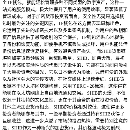
个TP钱包，就能轻松管理多种不同类型的数字资产，这种一
站式的服务模式，极大地提升了用户的使用效率，显著降低了
管理成本。 对于加密货币投资者而言，安全性无疑是选择钱
包时最为关注的关键因素，TP钱包在这方面表现堪称出色，
它运用了先进的加密技术以及多重签名机制，为用户的私钥和
资产信息提供了最高级别的安全保护，TP钱包还贴心地提供
了备份和恢复功能，即便手机不慎丢失或损坏，用户也能凭借
备份信息迅速恢复钱包，有效避免资产损失。 而SHIB货币链
堪称加密货币领域的一颗耀眼新星，SHIB，即柴犬币，最初
是以恶搞和实验性质的代币形式诞生的，它却在短时间内吸引
了大量投资者的目光，它以日本柴犬为形象，凭借可爱的外观
以及社区强大的宣传攻势，在社交媒体上迅速走红，SHIB货
币链基于以太坊区块链构建，采用了ERC - 20标准，这使得它
能够在以太坊网络上自由地流通和交易。 SHIB的火爆，不仅
仅源于其独特的文化属性，更在于其蕴含的潜在投资价值，与
其他主流加密货币相比，SHIB的价格相对较低，这使得更多
投资者能够参与其中，一些早期投资者通过持有SHIB获得了
巨额收益，这进一步点燃了市场的投资热情，需要特别注意的
是，SHIB作为一种新兴的加密货币，其价格波动极为剧烈，