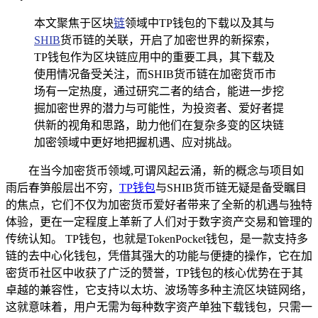
本文聚焦于区块
链
领域中TP钱包的下载以及其与
SHIB
货币链的关联，开启了加密世界的新探索，
TP钱包作为区块链应用中的重要工具，其下载及
使用情况备受关注，而SHIB货币链在加密货币市
场有一定热度，通过研究二者的结合，能进一步挖
掘加密世界的潜力与可能性，为投资者、爱好者提
供新的视角和思路，助力他们在复杂多变的区块链
加密领域中更好地把握机遇、应对挑战。
在当今加密货币领域,可谓风起云涌，新的概念与项目如
雨后春笋般层出不穷，
TP钱包
与SHIB货币链无疑是备受瞩目
的焦点，它们不仅为加密货币爱好者带来了全新的机遇与独特
体验，更在一定程度上革新了人们对于数字资产交易和管理的
传统认知。 TP钱包，也就是TokenPocket钱包，是一款支持多
链的去中心化钱包，凭借其强大的功能与便捷的操作，它在加
密货币社区中收获了广泛的赞誉，TP钱包的核心优势在于其
卓越的兼容性，它支持以太坊、波场等多种主流区块链网络，
这就意味着，用户无需为每种数字资产单独下载钱包，只需一