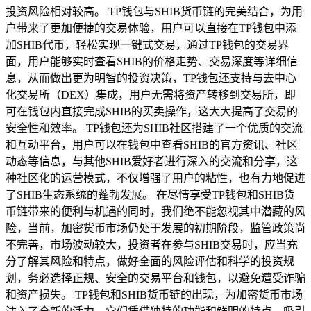
投资风险相对较高。 TP钱包与SHIB货币链的完美结合，为用
户带来了更加便捷的交易体验，用户可以直接在TP钱包中添
加SHIB代币，轻松实现一键式交易，通过TP钱包的交易界
面，用户能够实时查看SHIB的价格走势、交易深度等详细信
息，从而做出更为明智的投资决策，TP钱包还支持与去中心
化交易所（DEX）集成，用户无需将资产转移到交易所，即
可在钱包内直接完成SHIB的买卖操作，这大大提高了交易的
安全性和效率。 TP钱包还为SHIB社区搭建了一个优质的交流
和互动平台，用户可以在钱包中查看SHIB的官方资讯、社区
动态等信息，与其他SHIB爱好者进行深入的交流和分享，这
种社区化的运营模式，不仅增强了用户的粘性，也有力地促进
了SHIB生态系统的蓬勃发展。 在尽情享受TP钱包和SHIB货
币链带来的便利与机遇的同时，我们绝不能忽视其中潜藏的风
险，当前，加密货币市场仍处于发展的初期阶段，监管政策尚
不完善，市场波动较大，投资者在参与SHIB交易时，应当充
分了解其风险和特点，做好全面的风险评估和科学的投资规
划，务必选择正规、安全的交易平台和钱包，以避免遭受诈骗
和资产损失。 TP钱包和SHIB货币链的出现，为加密货币市场