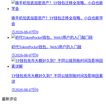
换手机怕丢加密资产？TP钱包迁移全攻略，小白也能学
会
2026-08-07
0
初代TokenPocket钱包，Web3用户的入门敲
2026-08-07
0
TP钱包充币大概好久到？不同公链到账时间及影响因素
详
2026-08-07
0
最新评论