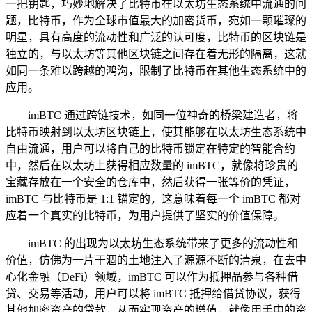
一把钥匙，巧妙地解决了比特币在以太坊生态系统中流通的问
题，比特币，作为全球市值最大的加密货币，宛如一颗璀璨的
明星，具有高度的流动性和广泛的认可度，比特币的区块链是
独立的，与以太坊等其他区块链之间存在着无形的隔离，这就
如同一条难以跨越的鸿沟，限制了比特币在其他生态系统中的
应用。
imBTC 通过跨链技术，如同一位神奇的桥梁建造者，将
比特币映射到以太坊区块链上，使其能够在以太坊生态系统中
自由流通，用户可以将自己的比特币锁定在特定的智能合约
中，然后在以太坊上获得相应数量的 imBTC，就像将珍贵的
宝藏存放在一个安全的仓库中，然后获得一张等价的凭证，
imBTC 与比特币是 1:1 锚定的，这意味着每一个 imBTC 都对
应着一个真实的比特币，为用户提供了坚实的价值保障。
imBTC 的出现为以太坊生态系统带来了更多的流动性和
价值，仿佛为一片干涸的土地注入了源源不断的清泉，在去中
心化金融（DeFi）领域，imBTC 可以作为抵押品参与各种借
贷、交易等活动，用户可以将 imBTC 抵押给借贷协议，获得
其他加密资产的贷款，从而实现资产的增值，就像用手中的资