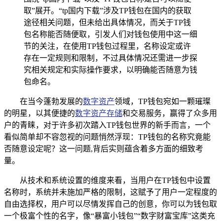
取”展开。“tp国内下载”涉及TP钱包在国内的获取
途径相关问题，但未给出具体情况，而关于TP钱
包名称能否随便取，引发人们对钱包使用中这一细
节的关注，在使用TP钱包过程里，名称设定或许
存在一定规则和限制，不过具体情况还需进一步探
究相关规定和实际操作要求，以明确能否随意为钱
包命名。
在当今蓬勃发展的
数字资产
领域，TP钱包宛如一颗璀璨
的明星，以其便捷的
数字资产存储
和交易服务，赢得了众多用
户的青睐，对于许多初次踏入TP钱包世界的新手而言，一个
看似简单却不容忽视的问题悄然浮现：TP钱包的名称究竟能
否随意设定呢？这一问题,背后实则蕴含着多方面的细致考
量。
从技术和系统设置的维度来看，当用户在TP钱包中设置
名称时，系统并未施加严格的限制，这赋予了用户一定程度的
自由选择权，用户可以尽情发挥自己的创意，你可以为钱包取
一个极富个性的名字，像“暴富小钱包”“数字财富宝库”这类充