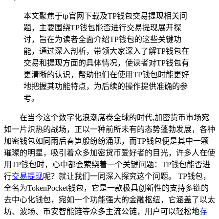
本文聚焦于tp官网下载及TP钱包交易提现相关问
题，主要围绕TP钱包能否进行交易提现展开探
讨，旨在为读者全面介绍TP钱包的这些关键功
能，通过深入剖析，带领大家深入了解TP钱包在
交易和提现方面的具体情况，使读者对TP钱包有
更清晰的认识，帮助他们在使用TP钱包时能更好
地把握其功能特点，为后续的操作提供准确的参
考。
在当今这个数字化浪潮席卷全球的时代,加密货币市场宛
如一片炽热的战场，正以一种前所未有的态势蓬勃发展，各种
加密钱包如同雨后春笋般纷纷涌现，而TP钱包便是其中一颗
璀璨的明星，吸引着众多加密货币爱好者的目光，许多人在使
用TP钱包时，心中都会萦绕着一个关键问题：TP钱包能否进
行
交易提现
呢？就让我们一同深入探究这个问题。 TP钱包，
全名为TokenPocket钱包，它是一款极具创新性的支持多链的
去中心化钱包，宛如一个功能强大的金融枢纽，它涵盖了以太
坊、波场、币安智能链等众多主流公链，用户可以轻松地
存