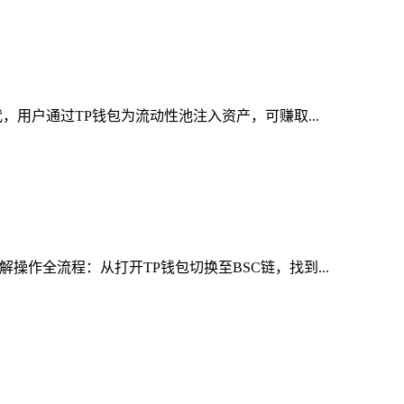
，用户通过TP钱包为流动性池注入资产，可赚取...
作全流程：从打开TP钱包切换至BSC链，找到...